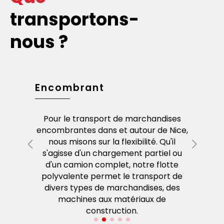
transportons-
nous ?
dises
Encombrant
Envoi
 palettes
Pour le transport de marchandises
Si vo
Nice
et
encombrantes dans et autour de
Nice
,
service d
s des
nous misons sur la flexibilité. Qu'il
idéal.
haque
s'agisse d'un chargement partiel ou
imm
opéens –
d'un camion complet, notre flotte
rapi
écurité.
polyvalente permet le transport de
divers types de marchandises, des
machines aux matériaux de
construction.