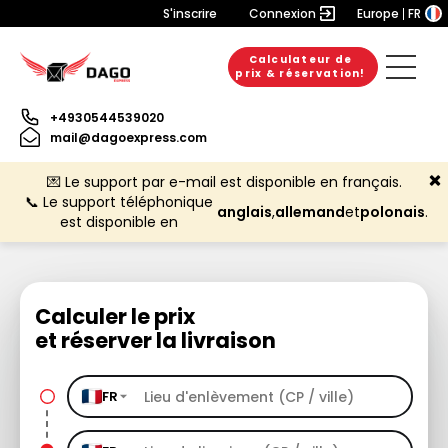
S'inscrire
Connexion
Europe
FR
Calculateur de
prix & réservation!
+4930544539020
mail@dagoexpress.com
💌 Le support par e-mail est disponible en français.
📞 Le support téléphonique
anglais
,
allemand
et
polonais
.
est disponible en
Calculer le prix
et réserver la livraison
FR