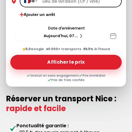
FR
Ajouter un arrêt
Date d'enlèvement
Aujourd'hui, 07.08.26
★
5,0
Google
·
40 000+
transports
·
99,5%
à l'heure
Afficher le prix
Gratuit et sans engagement
Prix immédiat
Pas de frais cachés
Réserver un transport Nice :
rapide et facile
Ponctualité garantie :