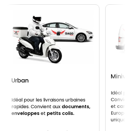
Miniva
Urban
Idéal po
Convient
Idéal pour les livraisons urbaines
et
carto
rapides. Convient aux
documents,
Europe, 
enveloppes
et
petits colis.
uniquem