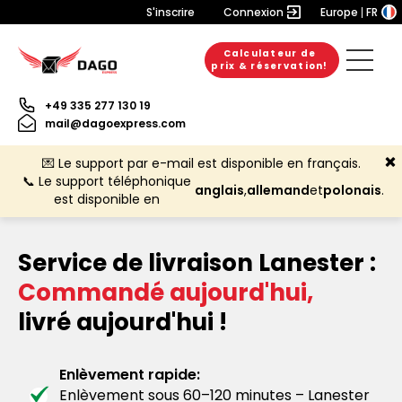
S'inscrire
Connexion
Europe
FR
Calculateur de
prix & réservation!
+49 335 277 130 19
mail@dagoexpress.com
💌 Le support par e-mail est disponible en français.
📞 Le support téléphonique
anglais
,
allemand
et
polonais
.
est disponible en
Service de livraison Lanester :
Commandé aujourd'hui,
livré aujourd'hui !
Enlèvement rapide:
Enlèvement sous 60–120 minutes – Lanester