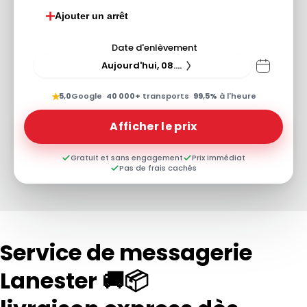
Ajouter un arrêt
Date d'enlèvement
Aujourd'hui, 08.08.26
★
5,0
Google
·
40 000+
transports
·
99,5%
à l'heure
Afficher le prix
Gratuit et sans engagement
Prix immédiat
Pas de frais cachés
Service de messagerie
Lanester 🚚📦