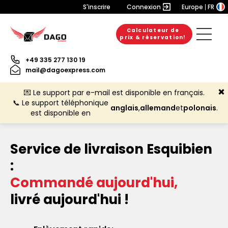
S'inscrire
Connexion
Europe
FR
Calculateur de
prix & réservation!
+49 335 277 130 19
mail@dagoexpress.com
💌 Le support par e-mail est disponible en français.
📞 Le support téléphonique
anglais
,
allemand
et
polonais
.
est disponible en
Service de livraison Esquibien
:
Commandé aujourd'hui,
livré aujourd'hui !