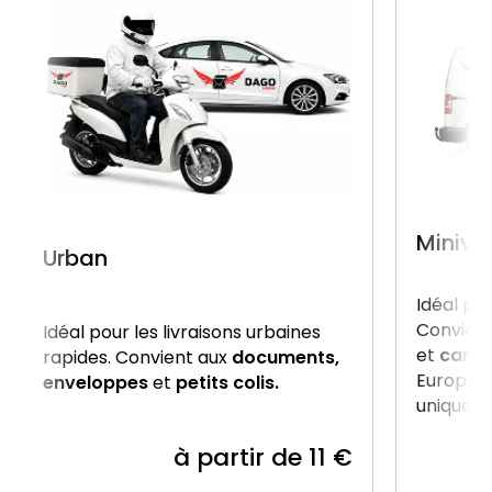
Miniva
Urban
Idéal po
Convient
Idéal pour les livraisons urbaines
et
carto
rapides. Convient aux
documents,
Europe, 
enveloppes
et
petits colis.
uniquem
à partir de 11 €