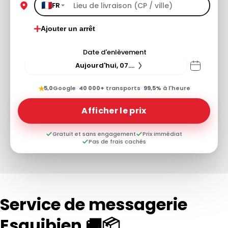
FR
Ajouter un arrêt
Date d'enlèvement
Aujourd'hui, 07.08.26
★
5,0
Google
·
40 000+
transports
·
99,5%
à l'heure
Afficher le prix
Gratuit et sans engagement
Prix immédiat
Pas de frais cachés
Service de messagerie
Esquibien 🚚📦