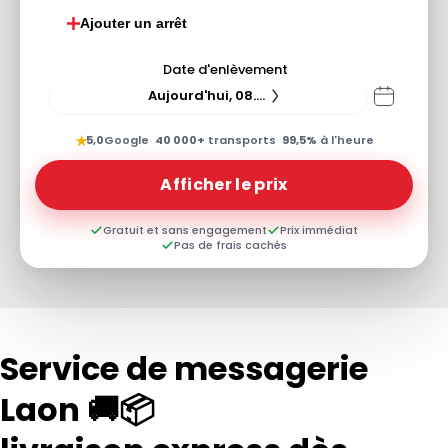
Ajouter un arrêt
Date d'enlèvement
Aujourd'hui, 08.08.26
★
5,0
Google
·
40 000+
transports
·
99,5%
à l'heure
Afficher le prix
Gratuit et sans engagement
Prix immédiat
Pas de frais cachés
Service de messagerie
Laon 🚚📦