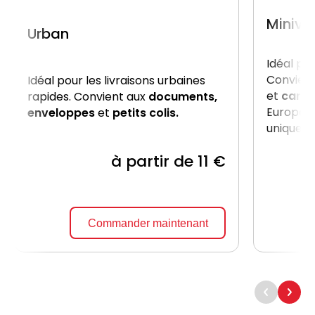
Miniva
Urban
Idéal po
Convient
Idéal pour les livraisons urbaines
et
carto
rapides. Convient aux
documents,
Europe, 
enveloppes
et
petits colis.
uniquem
à partir de 11 €
Commander maintenant