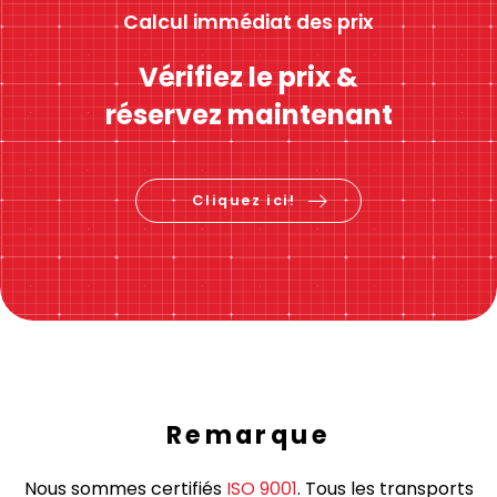
Calcul immédiat des prix
Vérifiez le prix &
réservez maintenant
Cliquez ici!