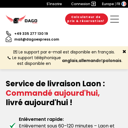
S'inscrire
Connexion
Europe
FR
Calculateur de
prix & réservation!
+49 335 277 130 19
mail@dagoexpress.com
💌 Le support par e-mail est disponible en français.
📞 Le support téléphonique
anglais
,
allemand
et
polonais
.
est disponible en
Service de livraison Laon :
Commandé aujourd'hui,
livré aujourd'hui !
Enlèvement rapide:
Enlèvement sous 60–120 minutes – Laon et