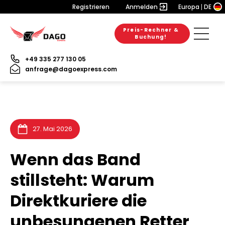
Registrieren
Anmelden
Europa
DE
Preis-Rechner &
28. Juli 2026
28. Juli 2026
25. Juli 2026
Buchung!
+49 335 277 130 05
anfrage@dagoexpress.com
27. Mai 2026
Wenn das Band
stillsteht: Warum
Direktkuriere die
unbesungenen Retter