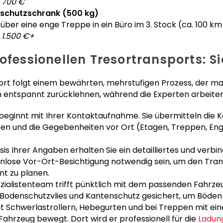
 700 €
tschutzschrank (500 kg)
über eine enge Treppe in ein Büro im 3. Stock (ca. 100 km
 1.500 €+
rofessionellen Tresortransports: 
ort folgt einem bewährten, mehrstufigen Prozess, der max
ch entspannt zurücklehnen, während die Experten arbeiten
 beginnt mit Ihrer Kontaktaufnahme. Sie übermitteln die 
n und die Gegebenheiten vor Ort (Etagen, Treppen, Engst
sis Ihrer Angaben erhalten Sie ein detailliertes und verb
enlose Vor-Ort-Besichtigung notwendig sein, um den Tra
t zu planen.
ialistenteam trifft pünktlich mit dem passenden Fahrzeu
 Bodenschutzvlies und Kantenschutz gesichert, um Böden
t Schwerlastrollern, Hebegurten und bei Treppen mit ei
Fahrzeug bewegt. Dort wird er professionell für die
Ladun