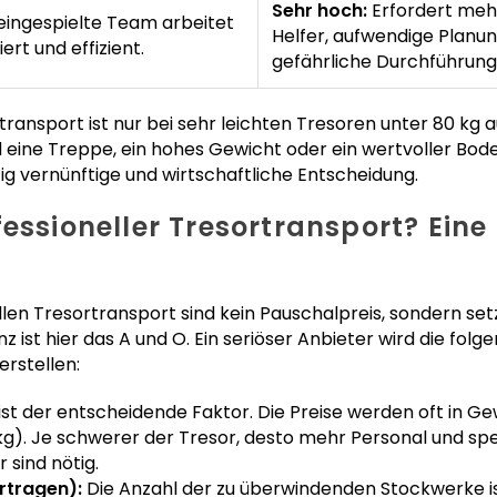
Sehr hoch:
Erfordert meh
eingespielte Team arbeitet
Helfer, aufwendige Planu
iert und effizient.
gefährliche Durchführung
transport ist nur bei sehr leichten Tresoren unter 80 kg
 eine Treppe, ein hohes Gewicht oder ein wertvoller Bode
zig vernünftige und wirtschaftliche Entscheidung.
fessioneller Tresortransport? Ein
llen Tresortransport sind kein Pauschalpreis, sondern se
ist hier das A und O. Ein seriöser Anbieter wird die fol
erstellen:
ist der entscheidende Faktor. Die Preise werden oft in Gew
 kg). Je schwerer der Tresor, desto mehr Personal und spe
 sind nötig.
rtragen):
Die Anzahl der zu überwindenden Stockwerke is