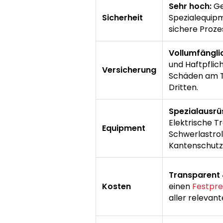
Sehr hoch:
Ge
Sicherheit
Spezialequipm
sichere Proze
Vollumfängli
und Haftpflic
Versicherung
Schäden am T
Dritten.
Spezialausrü
Elektrische T
Equipment
Schwerlastrol
Kantenschutz,
Transparent 
Kosten
einen
Festpre
aller relevan