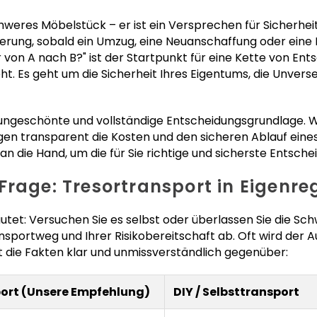
schweres Möbelstück – er ist ein Versprechen für Sicherhe
rung, sobald ein Umzug, eine Neuanschaffung oder eine E
von A nach B?" ist der Startpunkt für eine Kette von En
ht. Es geht um die Sicherheit Ihres Eigentums, die Unver
e ungeschönte und vollständige Entscheidungsgrundlage. 
igen transparent die Kosten und den sicheren Ablauf eine
 die Hand, um die für Sie richtige und sicherste Entschei
Frage: Tresortransport in Eigenre
autet: Versuchen Sie es selbst oder überlassen Sie die Sch
sportweg und Ihrer Risikobereitschaft ab. Oft wird der
lt die Fakten klar und unmissverständlich gegenüber:
port (Unsere Empfehlung)
DIY / Selbsttransport