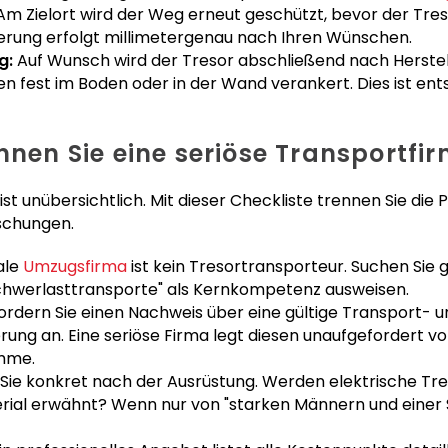
m Zielort wird der Weg erneut geschützt, bevor der Tres
nierung erfolgt millimetergenau nach Ihren Wünschen.
g:
Auf Wunsch wird der Tresor abschließend nach Herste
 fest im Boden oder in der Wand verankert. Dies ist ent
nnen Sie eine seriöse Transportfi
ist unübersichtlich. Mit dieser Checkliste trennen Sie di
schungen.
ale
Umzugsfirma
ist kein Tresortransporteur. Suchen Sie 
Schwerlasttransporte" als Kernkompetenz ausweisen.
ordern Sie einen Nachweis über eine gültige Transport- u
rung an. Eine seriöse Firma legt diesen unaufgefordert vor
mme.
Sie konkret nach der Ausrüstung. Werden elektrische Tre
rial erwähnt? Wenn nur von "starken Männern und einer Sa