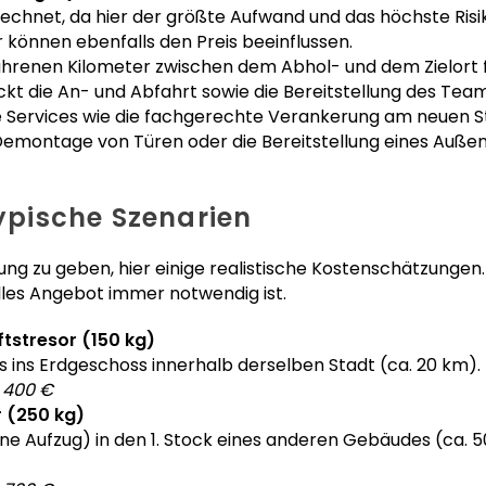
rechnet, da hier der größte Aufwand und das höchste Risi
können ebenfalls den Preis beeinflussen.
hrenen Kilometer zwischen dem Abhol- und dem Zielort fli
kt die An- und Abfahrt sowie die Bereitstellung des Tea
 Services wie die fachgerechte Verankerung am neuen St
 Demontage von Türen oder die Bereitstellung eines Auß
typische Szenarien
ng zu geben, hier einige realistische Kostenschätzungen. 
elles Angebot immer notwendig ist.
ftstresor (150 kg)
ins Erdgeschoss innerhalb derselben Stadt (ca. 20 km).
 400 €
r (250 kg)
e Aufzug) in den 1. Stock eines anderen Gebäudes (ca. 50