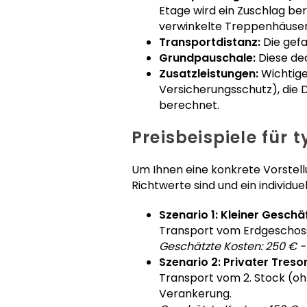
Etage wird ein Zuschlag be
verwinkelte Treppenhäuser 
Transportdistanz:
Die gefa
Grundpauschale:
Diese dec
Zusatzleistungen:
Wichtige
Versicherungsschutz), die
berechnet.
Preisbeispiele für 
Um Ihnen eine konkrete Vorstellu
Richtwerte sind und ein individu
Szenario 1: Kleiner Geschä
Transport vom Erdgeschoss 
Geschätzte Kosten: 250 € -
Szenario 2: Privater Treso
Transport vom 2. Stock (ohn
Verankerung.