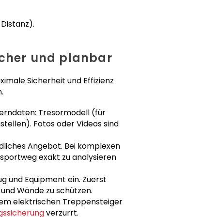
 Distanz).
Sicher und planbar
imale Sicherheit und Effizienz
.
Kerndaten: Tresormodell (für
ellen). Fotos oder Videos sind
indliches Angebot. Bei komplexen
nsportweg exakt zu analysieren
g und Equipment ein. Zuerst
 und Wände zu schützen.
nem elektrischen Treppensteiger
gssicherung
verzurrt.