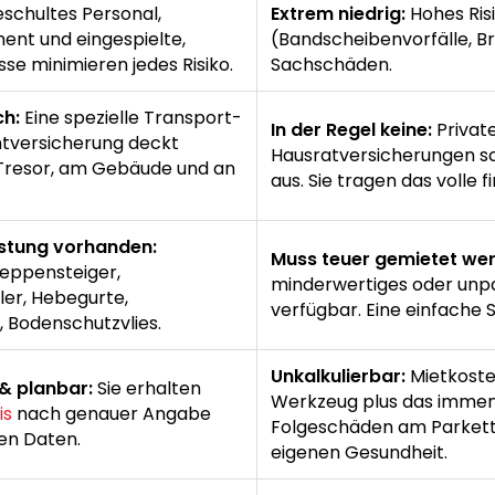
schultes Personal,
Extrem niedrig:
Hohes Ris
ent und eingespielte,
(Bandscheibenvorfälle, B
sse minimieren jedes Risiko.
Sachschäden.
ch:
Eine spezielle Transport-
In der Regel keine:
Private
htversicherung deckt
Hausratversicherungen sc
resor, am Gebäude und an
aus. Sie tragen das volle fi
stung vorhanden:
Muss teuer gemietet we
reppensteiger,
minderwertiges oder un
ler, Hebegurte,
verfügbar. Eine einfache 
 Bodenschutzvlies.
Unkalkulierbar:
Mietkoste
& planbar:
Sie erhalten
Werkzeug plus das immens
is
nach genauer Angabe
Folgeschäden am Parkett
ten Daten.
eigenen Gesundheit.