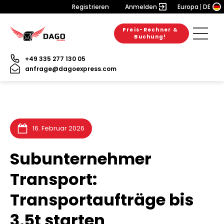
Registrieren
Anmelden
Europa
DE
Preis-Rechner &
28. Juli 2026
28. Juli 2026
25. Juli 2026
Buchung!
+49 335 277 130 05
anfrage@dagoexpress.com
16. Februar 2026
Subunternehmer
Transport:
Transportaufträge bis
3,5t starten