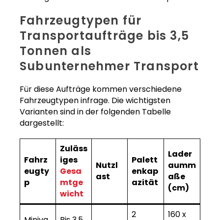
Fahrzeugtypen für
Transportaufträge bis 3,5
Tonnen als
Subunternehmer Transport
Für diese Aufträge kommen verschiedene
Fahrzeugtypen infrage. Die wichtigsten
Varianten sind in der folgenden Tabelle
dargestellt:
Zuläss
Lader
Fahrz
iges
Palett
Nutzl
aumm
eugty
Gesa
enkap
ast
aße
p
mtge
azität
(cm)
wicht
2
160 x
Miniva
Bis 3,5