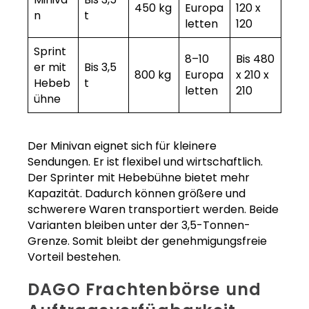
450 kg
Europa
120 x
n
t
letten
120
Sprint
8–10
Bis 480
er mit
Bis 3,5
800 kg
Europa
x 210 x
Hebeb
t
letten
210
ühne
Der Minivan eignet sich für kleinere
Sendungen. Er ist flexibel und wirtschaftlich.
Der Sprinter mit Hebebühne bietet mehr
Kapazität. Dadurch können größere und
schwerere Waren transportiert werden. Beide
Varianten bleiben unter der 3,5-Tonnen-
Grenze. Somit bleibt der genehmigungsfreie
Vorteil bestehen.
DAGO Frachtenbörse und