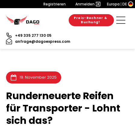
Registrieren
Anmelden
Europa
DE
Preis-Rechner &
6. August 2026
28. Juli 2026
31. Juli 2026
Buchung!
+49 335 277 130 05
anfrage@dagoexpress.com
19. November 2025
Runderneuerte Reifen
für Transporter - Lohnt
sich das?