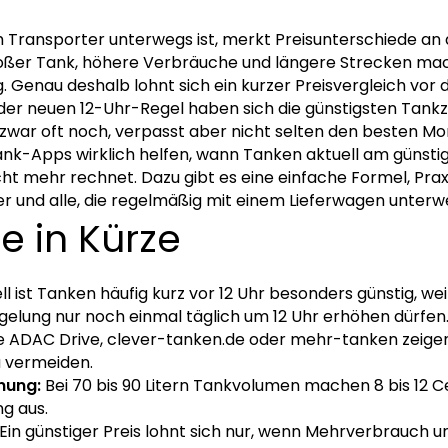
Transporter unterwegs ist, merkt Preisunterschiede an d
großer Tank, höhere Verbräuche und längere Strecken mac
. Genau deshalb lohnt sich ein kurzer Preisvergleich vor
it der neuen 12-Uhr-Regel haben sich die günstigsten Tan
t zwar oft noch, verpasst aber nicht selten den besten M
ank-Apps wirklich helfen, wann Tanken aktuell am günstig
 mehr rechnet. Dazu gibt es eine einfache Formel, Praxi
r und alle, die regelmäßig mit einem Lieferwagen unterwe
e in Kürze
l ist Tanken häufig kurz vor 12 Uhr besonders günstig, weil
egelung nur noch einmal täglich um 12 Uhr erhöhen dürfen
 ADAC Drive, clever-tanken.de oder mehr-tanken zeigen 
u vermeiden.
nung:
Bei 70 bis 90 Litern Tankvolumen machen 8 bis 12 C
ng aus.
Ein günstiger Preis lohnt sich nur, wenn Mehrverbrauch un