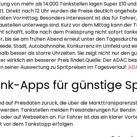
g von mehr als 14.000 Tankstellen lagen Super E10 und D
 Direkt nach 12 Uhr wurden die Preise deutlich angehoben
 späten Vormittag. Besonders interessant ist das für Fahre
Baustellen unterwegs sind. Kurz vor dem Mittag kann der 
ht schafft, sollte nach dem Preissprung nicht sofort tan
der, bis sie am frühen Abend erneut unter den Tagesdurchs
chiede. Stadt, Autobahnnähe, Konkurrenz im Umfeld und ei
halb besser als starre Uhrzeiten. Sie zeigt nicht nur den
er wirklich ein besserer Preis findet.Quelle: Der ADAC be
in seiner Auswertung zu Spritpreisen im Tagesverlauf:
ADA
nk-Apps für günstige Sp
 auf Preisdaten zurück, die über die Markttransparenzste
 werden. Tankstellen melden Preisänderungen für Benzin 
der auf Webseiten an. Für Fahrer ist das ein klarer Vorte
t vor dem Tankstopp erfolgen.