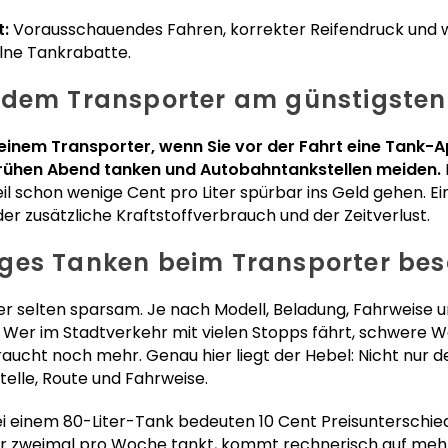
t:
Vorausschauendes Fahren, korrekter Reifendruck und w
elne Tankrabatte.
 dem Transporter am günstigsten
einem Transporter, wenn Sie vor der Fahrt eine Tank-A
frühen Abend tanken und Autobahntankstellen meiden.
il schon wenige Cent pro Liter spürbar ins Geld gehen. E
der zusätzliche Kraftstoffverbrauch und der Zeitverlust.
ges Tanken beim Transporter bes
ber selten sparsam. Je nach Modell, Beladung, Fahrweise 
. Wer im Stadtverkehr mit vielen Stopps fährt, schwere 
ucht noch mehr. Genau hier liegt der Hebel: Nicht nur der
elle, Route und Fahrweise.
Bei einem 80-Liter-Tank bedeuten 10 Cent Preisunterschied
r zweimal pro Woche tankt, kommt rechnerisch auf mehr a