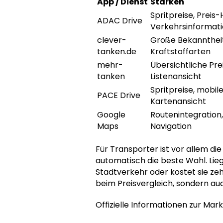
App / Dienst
Stärken
Spritpreise, Preis
ADAC Drive
Verkehrsinformat
clever-
Große Bekanntheit,
tanken.de
Kraftstoffarten
mehr-
Übersichtliche Prei
tanken
Listenansicht
Spritpreise, mobil
PACE Drive
Kartenansicht
Google
Routenintegration,
Maps
Navigation
Für Transporter ist vor allem die
automatisch die beste Wahl. Lieg
Stadtverkehr oder kostet sie zeh
beim Preisvergleich, sondern auc
Offizielle Informationen zur Mar