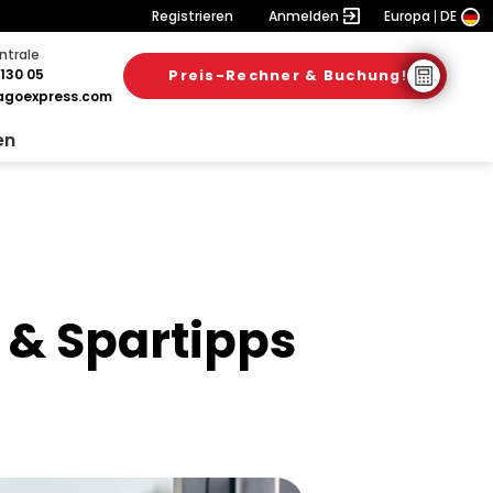
Registrieren
Anmelden
Europa
DE
ntrale
130 05
Preis-Rechner & Buchung!
28. Juli 2026
28. Juli 2026
25. Juli 2026
goexpress.com
en
 & Spartipps