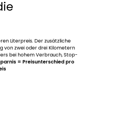
die
en Literpreis. Der zusätzliche
g von zwei oder drei Kilometern
nders bei hohem Verbrauch, Stop-
sparnis = Preisunterschied pro
eis