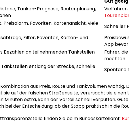
Gut geeig
-Historie, Tanken-Prognose, Routenplanung,
Vielfahrer
ionen
Tourenpla
 Preisalarm, Favoriten, Kartenansicht, viele
Schneller P
sabfrage, Filter, Favoriten, Karten- und
Preisbewus
App bevor
es Bezahlen an teilnehmenden Tankstellen,
Fahrer, di
möchten
 Tankstellen entlang der Strecke, schnelle
Spontane 
 Kombination aus Preis, Route und Tankvolumen wichtig. Die
t sie auf der falschen Straßenseite, verursacht sie eine
n Minuten extra, kann der Vorteil schnell verpuffen. Gut
h bei der Entscheidung, ob der Stopp praktisch in die Rou
kttransparenzstelle finden Sie beim Bundeskartellamt:
Bu