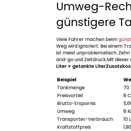
Umweg-Rechn
günstigere Ta
Viele Fahrer machen beim
güns
Weg wird ignoriert. Bei einem T
ist meist unproblematisch. Zehn
and-go und Zeitdruck.Mit dieser
Liter × getankte Liter
Zusatzkos
Beispiel
We
Tankmenge
70 
Preisvorteil
8 C
Brutto-Ersparnis
5,6
Umweg
8 K
Transporter-Verbrauch
10 
Kraftstoffpreis
1,9