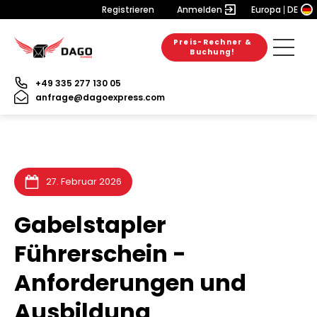
Registrieren
Anmelden
Europa
DE
Preis-Rechner &
28. Juli 2026
28. Juli 2026
25. Juli 2026
Buchung!
+49 335 277 130 05
anfrage@dagoexpress.com
27. Februar 2026
Gabelstapler
Führerschein -
Anforderungen und
Ausbildung