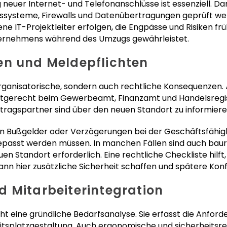
g neuer Internet- und Telefonanschlüsse ist essenziell. 
gssysteme, Firewalls und Datenübertragungen geprüft we
ne IT-Projektleiter erfolgen, die Engpässe und Risiken frü
Unternehmens während des Umzugs gewährleistet.
en und Meldepflichten
organisatorische, sondern auch rechtliche Konsequenzen
stgerecht beim Gewerbeamt, Finanzamt und Handelsregi
ragspartner sind über den neuen Standort zu informiere
 Bußgelder oder Verzögerungen bei der Geschäftsfähigke
epasst werden müssen. In manchen Fällen sind auch ba
n Standort erforderlich. Eine rechtliche Checkliste hilft, a
ann hier zusätzliche Sicherheit schaffen und spätere Konf
 Mitarbeiterintegration
t eine gründliche Bedarfsanalyse. Sie erfasst die Anfo
itsplatzgestaltung. Auch ergonomische und sicherheits