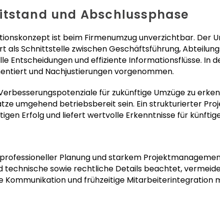
itstand und Abschlussphase
tionskonzept ist beim Firmenumzug unverzichtbar. Der 
rt als Schnittstelle zwischen Geschäftsführung, Abteilun
nelle Entscheidungen und effiziente Informationsflüsse. In
mentiert und Nachjustierungen vorgenommen.
erbesserungspotenziale für zukünftige Umzüge zu erken
tze umgehend betriebsbereit sein. Ein strukturierter Pro
igen Erfolg und liefert wertvolle Erkenntnisse für künfti
 professioneller Planung und starkem Projektmanagement.
nd technische sowie rechtliche Details beachtet, vermeide
nte Kommunikation und frühzeitige Mitarbeiterintegrati