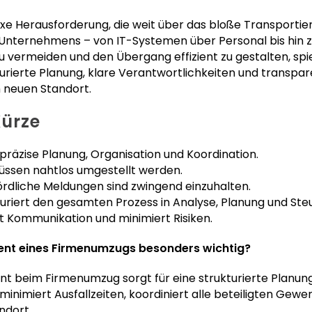
xe Herausforderung, die weit über das bloße Transportie
s Unternehmens – von IT-Systemen über Personal bis hin
u vermeiden und den Übergang effizient zu gestalten, s
ukturierte Planung, klare Verantwortlichkeiten und transpa
 neuen Standort.
Kürze
präzise Planung, Organisation und Koordination.
üssen nahtlos umgestellt werden.
ördliche Meldungen sind zwingend einzuhalten.
riert den gesamten Prozess in Analyse, Planung und Ste
t Kommunikation und minimiert Risiken.
nt eines Firmenumzugs besonders wichtig?
t beim Firmenumzug sorgt für eine strukturierte Planung
inimiert Ausfallzeiten, koordiniert alle beteiligten Gewe
ndort.