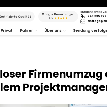
Kundenservice Ze
Google Bewertungen
+49 335 277 
Zertifizierte Qualität
5,0
★★★★★
anfrage@da
Privat
Fahrer
Über uns
Sendung verfolg
sloser Firmenumzug
ellem Projektmanag