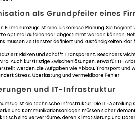
isation als Grundpfeiler eines F
n Firmenumzugs ist eine lückenlose Planung. Sie beginnt w
kte optimal aufeinander abgestimmt werden können. Neb
müssen Zeitfenster definiert und Zuständigkeiten klar 
eduziert Risiken und schafft Transparenz. Besonders wicht
ird. Auch kurzfristige Zwischenlösungen, etwa für IT-Arb
 erstellt werden, die Aufgaben wie Abbau, Transport und
indert Stress, Überlastung und vermeidbare Fehler.
rungen und IT-Infrastruktur
mzug ist die technische Infrastruktur. Die IT-Abteilung spi
erke und Kommunikationsanlagen müssen sicher demontie
kritisch sind Serverräume, deren Klimatisierung und Date