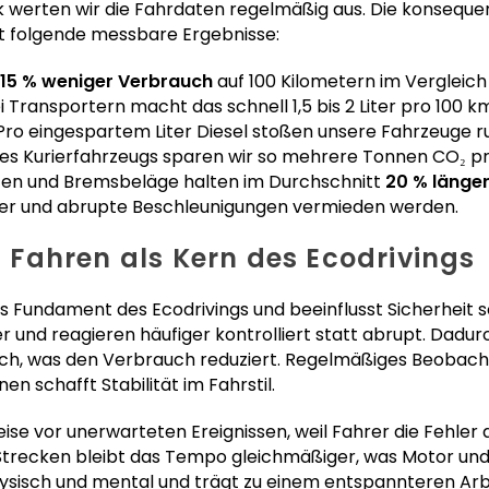
werten wir die Fahrdaten regelmäßig aus. Die konseque
t folgende messbare Ergebnisse:
15 % weniger Verbrauch
auf 100 Kilometern im Vergleich 
 Transportern macht das schnell 1,5 bis 2 Liter pro 100 km
ro eingespartem Liter Diesel stoßen unsere Fahrzeuge 
ines Kurierfahrzeugs sparen wir so mehrere Tonnen CO₂ p
fen und Bremsbeläge halten im Durchschnitt
20 % länge
r und abrupte Beschleunigungen vermieden werden.
Fahren als Kern des Ecodrivings
 Fundament des Ecodrivings und beeinflusst Sicherheit s
 und reagieren häufiger kontrolliert statt abrupt. Dadu
ch, was den Verbrauch reduziert. Regelmäßiges Beobach
n schafft Stabilität im Fahrstil.
eise vor unerwarteten Ereignissen, weil Fahrer die Fehle
Strecken bleibt das Tempo gleichmäßiger, was Motor un
ysisch und mental und trägt zu einem entspannteren Arbe