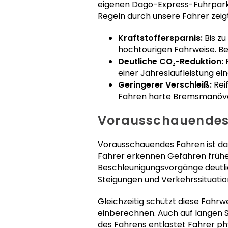
eigenen Dago-Express-Fuhrpark 
Regeln durch unsere Fahrer zeig
Kraftstoffersparnis:
Bis zu
hochtourigen Fahrweise. Bei
Deutliche CO₂-Reduktion:
P
einer Jahreslaufleistung e
Geringerer Verschleiß:
Rei
Fahren harte Bremsmanöve
Vorausschauendes 
Vorausschauendes Fahren ist das
Fahrer erkennen Gefahren früher
Beschleunigungsvorgänge deutli
Steigungen und Verkehrssituatione
Gleichzeitig schützt diese Fahrw
einberechnen. Auch auf langen 
des Fahrens entlastet Fahrer ph