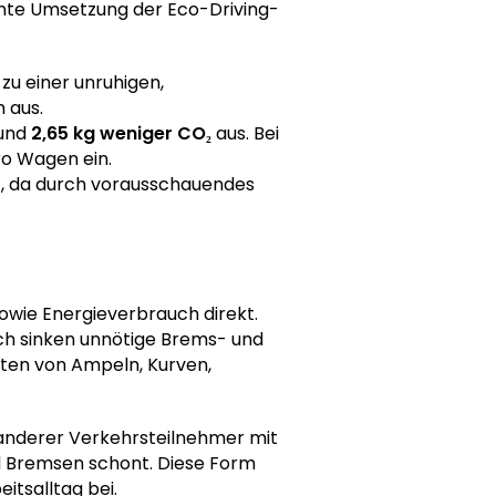
nte Umsetzung der Eco-Driving-
zu einer unruhigen,
 aus.
rund
2,65 kg weniger CO₂
aus. Bei
ro Wagen ein.
r
, da durch vorausschauendes
owie Energieverbrauch direkt.
rch sinken unnötige Brems- und
ten von Ampeln, Kurven,
r anderer Verkehrsteilnehmer mit
d Bremsen schont. Diese Form
itsalltag bei.