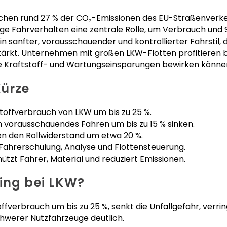
hen rund 27 % der CO₂-Emissionen des EU-Straßenverke
tige Fahrverhalten eine zentrale Rolle, um Verbrauch und
in sanfter, vorausschauender und kontrollierter Fahrstil, d
ärkt. Unternehmen mit großen LKW-Flotten profitieren be
 Kraftstoff- und Wartungseinsparungen bewirken könne
Kürze
stoffverbrauch von LKW um bis zu 25 %.
h vorausschauendes Fahren um bis zu 15 % sinken.
en den Rollwiderstand um etwa 20 %.
Fahrerschulung, Analyse und Flottensteuerung.
ützt Fahrer, Material und reduziert Emissionen.
ing bei LKW?
offverbrauch um bis zu 25 %, senkt die Unfallgefahr, verri
hwerer Nutzfahrzeuge deutlich.