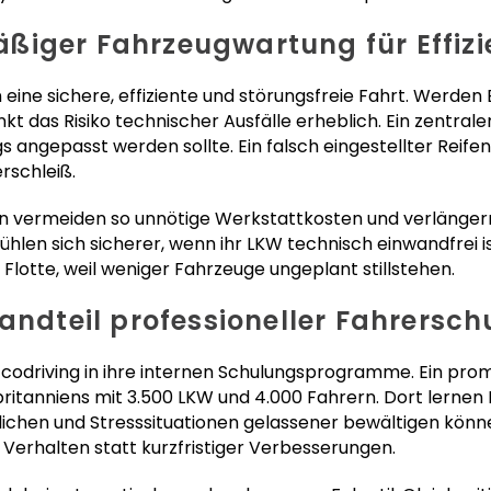
iger Fahrzeugwartung für Effizi
ine sichere, effiziente und störungsfreie Fahrt. Werden 
t das Risiko technischer Ausfälle erheblich. Ein zentraler 
 angepasst werden sollte. Ein falsch eingestellter Reife
rschleiß.
 vermeiden so unnötige Werkstattkosten und verlängern
en sich sicherer, wenn ihr LKW technisch einwandfrei ist.
Flotte, weil weniger Fahrzeuge ungeplant stillstehen.
tandteil professioneller Fahrersc
codriving in ihre internen Schulungsprogramme. Ein promi
tanniens mit 3.500 LKW und 4.000 Fahrern. Dort lernen F
lichen und Stresssituationen gelassener bewältigen könn
 Verhalten statt kurzfristiger Verbesserungen.