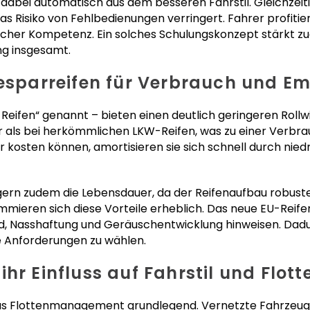
t dabei automatisch aus dem besseren Fahrstil. Gleichzei
s Risiko von Fehlbedienungen verringert. Fahrer profitie
icher Kompetenz. Ein solches Schulungskonzept stärkt 
ng insgesamt.
iesparreifen für Verbrauch und Em
Reifen“ genannt – bieten einen deutlich geringeren Rollwi
r als bei herkömmlichen LKW-Reifen, was zu einer Verbra
r kosten können, amortisieren sie sich schnell durch nie
ern zudem die Lebensdauer, da der Reifenaufbau robuste
mmieren sich diese Vorteile erheblich. Das neue EU-Reifenl
d, Nasshaftung und Geräuschentwicklung hinweisen. Dadur
re Anforderungen zu wählen.
ihr Einfluss auf Fahrstil und Fl
s Flottenmanagement grundlegend. Vernetzte Fahrzeug