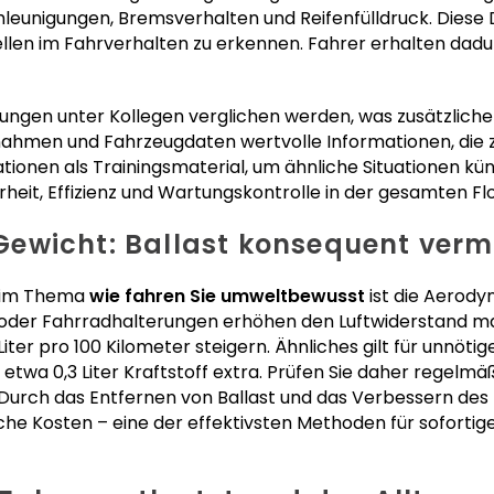
hleunigungen, Bremsverhalten und Reifenfülldruck. Diese
en im Fahrverhalten zu erkennen. Fahrer erhalten dadur
ungen unter Kollegen verglichen werden, was zusätzliche
nahmen und Fahrzeugdaten wertvolle Informationen, die z
ationen als Trainingsmaterial, um ähnliche Situationen kü
rheit, Effizienz und Wartungskontrolle in der gesamten Fl
ewicht: Ballast konsequent verm
beim Thema
wie fahren Sie umweltbewusst
ist die Aerody
der Fahrradhalterungen erhöhen den Luftwiderstand m
ter pro 100 Kilometer steigern. Ähnliches gilt für unnöti
etwa 0,3 Liter Kraftstoff extra. Prüfen Sie daher regelmä
urch das Entfernen von Ballast und das Verbessern des L
iche Kosten – eine der effektivsten Methoden für soforti