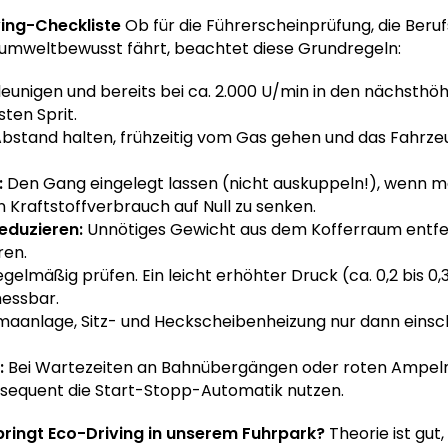
ving-Checkliste
Ob für die Führerscheinprüfung, die Beruf
 umweltbewusst fährt, beachtet diese Grundregeln:
eunigen und bereits bei ca. 2.000 U/min in den nächsthö
ten Sprit.
bstand halten, frühzeitig vom Gas gehen und das Fahrze
:
Den Gang eingelegt lassen (nicht auskuppeln!), wenn m
 Kraftstoffverbrauch auf Null zu senken.
eduzieren:
Unnötiges Gewicht aus dem Kofferraum entf
ren.
gelmäßig prüfen. Ein leicht erhöhter Druck (ca. 0,2 bis 0
messbar.
maanlage, Sitz- und Heckscheibenheizung nur dann einsch
:
Bei Wartezeiten an Bahnübergängen oder roten Ampeln
sequent die Start-Stopp-Automatik nutzen.
 bringt Eco-Driving in unserem Fuhrpark?
Theorie ist gut,