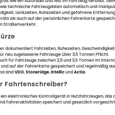
groß wie ein Autoradio und fest im Fahrzeug verbaut. Sei
owie technische Fahrzeugdaten automatisch und manipula
igkeit, Lenkzeiten, Ruhezeiten und gefahrene Entfernun
äts als auch auf der persönlichen Fahrerkarte gespeich
im Straßenverkehr.
Kürze
ber dokumentiert Fahrzeiten, Ruhezeiten, Geschwindigkeit
6 für neu zugelassene Fahrzeuge über 3,5 Tonnen Pflicht.
t auch für Fahrzeuge zwischen 2,5 und 3,5 Tonnen im intern
 und auf der Fahrerkarte gespeichert und regelmäßig au
opa sind
VDO
,
Stoneridge
,
Intellic
und
Actia
.
er Fahrtenschreiber?
st ein elektronisches Kontrollgerät in Nutzfahrzeugen, das
nd Fahreraktivitäten speichert und gesetzlich vorgesch