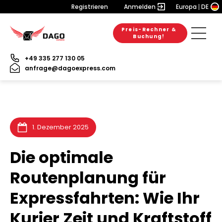
Registrieren
Anmelden
Europa
DE
Preis-Rechner &
28. Juli 2026
28. Juli 2026
25. Juli 2026
Buchung!
+49 335 277 130 05
anfrage@dagoexpress.com
1. Dezember 2025
Die optimale
Routenplanung für
Expressfahrten: Wie Ihr
Kurier Zeit und Kraftstoff