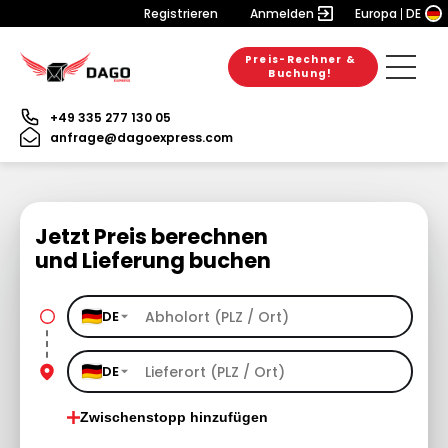
Registrieren
Anmelden
Europa
DE
Preis-Rechner &
Buchung!
+49 335 277 130 05
anfrage@dagoexpress.com
Jetzt Preis berechnen
und Lieferung buchen
DE
DE
Zwischenstopp hinzufügen