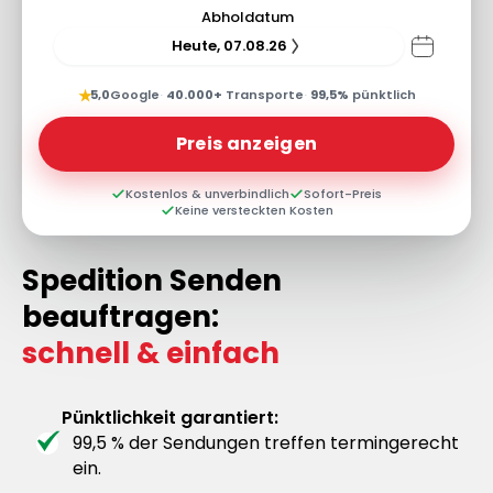
Abholdatum
Heute, 07.08.26
★
5,0
Google
·
40.000+
Transporte
·
99,5%
pünktlich
Preis anzeigen
Kostenlos & unverbindlich
Sofort-Preis
Keine versteckten Kosten
Spedition Senden
beauftragen:
schnell & einfach
Pünktlichkeit garantiert:
99,5 % der Sendungen treffen termingerecht
ein.