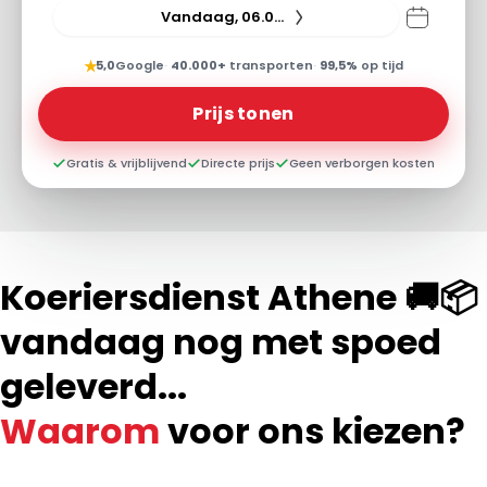
Vandaag, 06.08.26
★
5,0
Google
·
40.000+
transporten
·
99,5%
op tijd
Prijs tonen
Gratis & vrijblijvend
Directe prijs
Geen verborgen kosten
Koeriersdienst Athene 🚚📦
vandaag nog met spoed
geleverd...
Waarom
voor ons kiezen?