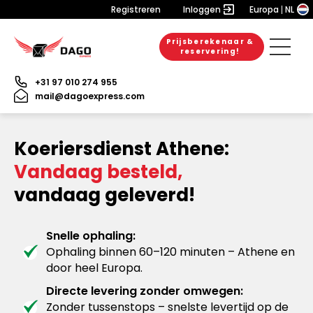
Registreren
Inloggen
Europa
NL
Prijsberekenaar &
reservering!
+31 97 010 274 955
mail@dagoexpress.com
Koeriersdienst Athene:
Vandaag besteld,
vandaag geleverd!
Snelle ophaling:
Ophaling binnen 60–120 minuten – Athene en
door heel Europa.
Directe levering zonder omwegen:
Zonder tussenstops – snelste levertijd op de