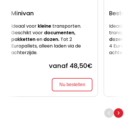
Minivan
Beste
Ideaal voor
kleine
transporten.
Ideaal v
Geschikt voor
documenten,
transpor
pakketten
en
dozen.
Tot 2
dozen
e
Europallets, alleen laden via de
4 Europal
achterzijde.
achterzi
vanaf 48,50€
Nu bestellen