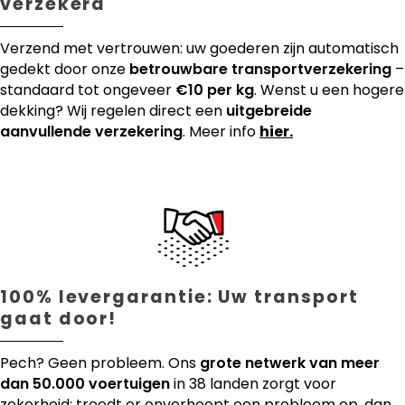
verzekerd
Verzend met vertrouwen: uw goederen zijn automatisch
gedekt door onze
betrouwbare transportverzekering
–
standaard tot ongeveer
€10 per kg
. Wenst u een hogere
dekking? Wij regelen direct een
uitgebreide
aanvullende verzekering
. Meer info
hier.
100% levergarantie: Uw transport
gaat door!
Pech? Geen probleem. Ons
grote netwerk van meer
dan 50.000 voertuigen
in 38 landen zorgt voor
zekerheid: treedt er onverhoopt een probleem op, dan