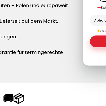
uten – Polen und europaweit.
Zw
ieferzeit auf dem Markt.
Abhol
★
5,0
dungen.
arantie für termingerechte
 🚚📦