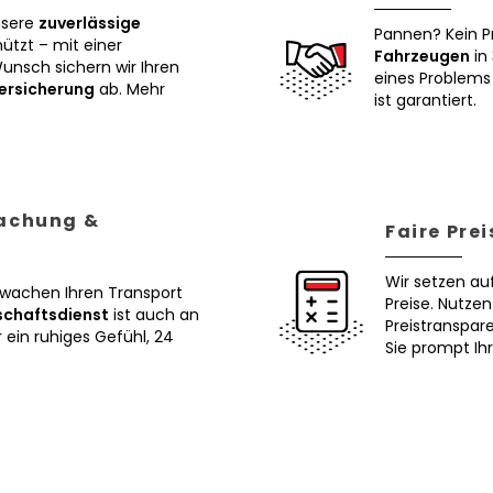
nsere
zuverlässige
Pannen? Kein P
tzt – mit einer
Fahrzeugen
in 
Wunsch sichern wir Ihren
eines Problems 
ersicherung
ab. Mehr
ist garantiert.
wachung &
Faire Pre
Wir setzen au
erwachen Ihren Transport
Preise. Nutze
schaftsdienst
ist auch an
Preistranspar
ein ruhiges Gefühl, 24
Sie prompt Ih