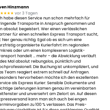
ven Hinzmann
★★★★
vor 3 Tagen
ch habe diesen Service nun schon mehrfach für
ringende Transporte in Anspruch genommen und
in absolut begeistert. Wer einen verlässlichen
artner für einen schnellen Express Transport sucht,
st hier genau richtig. Egal ob es sich um eine
urzfristig organisierte Kurierfahrt im regionalen
mkreis oder um einen komplexeren Logistik-
ransport handelt
… mehr
– die Abwicklung verläuft
edes Mal absolut reibungslos, pünktlich und
ochprofessionell. Die Buchung ist unkompliziert, und
as Team reagiert extrem schnell auf Anfragen.
esonders hervorheben möchte ich den exzellenten
ervice als Express Kurier: Sensible Dokumente und
ichtige Lieferungen kamen genau im vereinbarten
eitfenster und unversehrt am Zielort an. Auf diesen
xpressversand kann man sich auch bei engen
erminvorgaben zu 100 % verlassen. Das Preis-
eistungs-Verhältnis ist für diese erstklassige Qualität