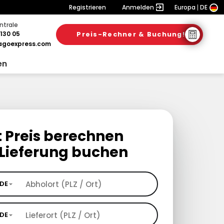
Registrieren
Anmelden
Europa
DE
ntrale
130 05
Preis-Rechner & Buchung!
goexpress.com
en
t Preis berechnen
Lieferung buchen
DE
DE