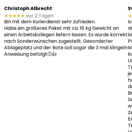
Christoph Albrecht
S
★★★★★
vor 2 Tagen
★
Bin mit dem Kurierdienst sehr zufrieden.
I
Habe ein größeres Paket mit ca. 16 kg Gewicht an
d
einen Arbeitskollegen liefern lassen. Es wurde korrekt
b
nach Sonderwünschen zugestellt. Gesonderter
P
Ablageplatz und der Bote soll sogar die 3 mal klingeln
i
Anweisung befolgt🙂👍
k
U
T
j
h
d
B
S
w
Z
E
T
L