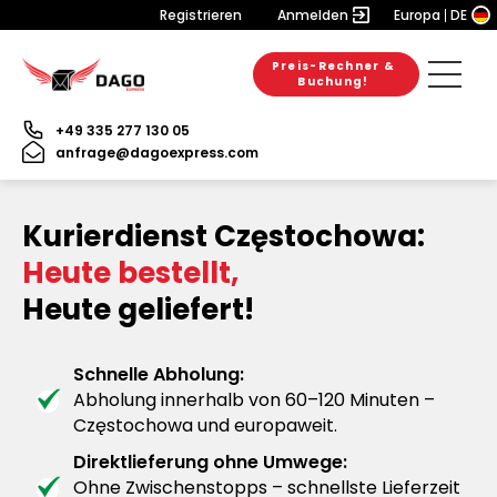
Registrieren
Anmelden
Europa
DE
Preis-Rechner &
Buchung!
+49 335 277 130 05
anfrage@dagoexpress.com
Kurierdienst Częstochowa:
Heute bestellt,
Heute geliefert!
Schnelle Abholung:
Abholung innerhalb von 60–120 Minuten –
Częstochowa und europaweit.
Direktlieferung ohne Umwege:
Ohne Zwischenstopps – schnellste Lieferzeit