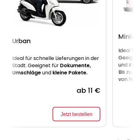
Miniva
Urban
Ideal für
Geeignet
Ideal für schnelle Lieferungen in der
und
Kart
Stadt. Geeignet für
Dokumente,
Bis zu 2
Umschläge
und
kleine Pakete.
von hint
ab 11 €
Jetzt bestellen