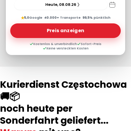
Heute, 08.08.26
★
5,0
Google
·
40.000+
Transporte
·
99,5%
pünktlich
Preis anzeigen
Kostenlos & unverbindlich
Sofort-Preis
Keine versteckten Kosten
Kurierdienst Częstochowa
🚚📦
noch heute per
Sonderfahrt geliefert...