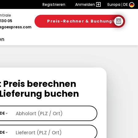
Registrieren
Anmelden
Europa
DE
ntrale
130 05
Preis-Rechner & Buchung!
goexpress.com
en
t Preis berechnen
Lieferung buchen
DE
DE