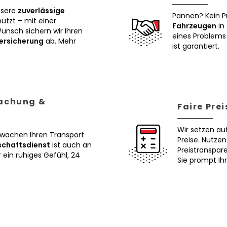
nsere
zuverlässige
Pannen? Kein P
tzt – mit einer
Fahrzeugen
in 
Wunsch sichern wir Ihren
eines Problems 
ersicherung
ab. Mehr
ist garantiert.
wachung &
Faire Pre
Wir setzen au
erwachen Ihren Transport
Preise. Nutze
schaftsdienst
ist auch an
Preistranspar
ein ruhiges Gefühl, 24
Sie prompt Ih