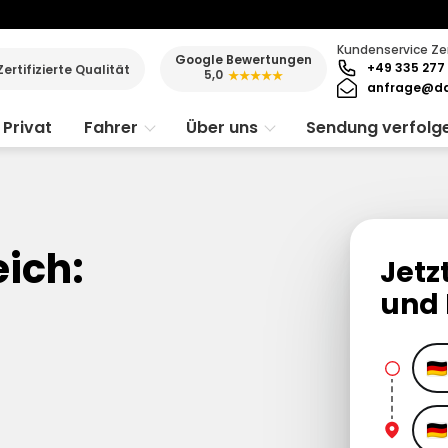
Kundenservice Ze
Google Bewertungen
+49 335 277 
Zertifizierte Qualität
5,0
★★★★★
anfrage@da
Privat
Fahrer
Über uns
Sendung verfolg
eich:
Jetz
und 