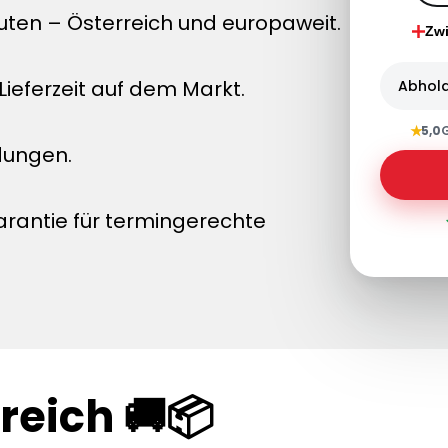
uten – Österreich und europaweit.
Zw
ieferzeit auf dem Markt.
Abhol
★
5,0
dungen.
arantie für termingerechte
reich 🚚📦