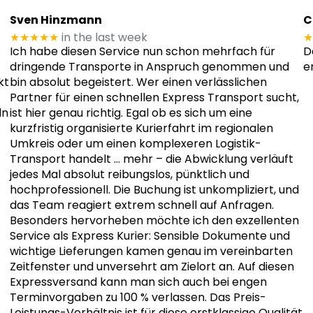
Sven Hinzmann
C
★★★★★
in the last week
★
Ich habe diesen Service nun schon mehrfach für
D
dringende Transporte in Anspruch genommen und
e
kt
bin absolut begeistert. Wer einen verlässlichen
Partner für einen schnellen Express Transport sucht,
ln
ist hier genau richtig. Egal ob es sich um eine
kurzfristig organisierte Kurierfahrt im regionalen
Umkreis oder um einen komplexeren Logistik-
Transport handelt
… mehr
– die Abwicklung verläuft
jedes Mal absolut reibungslos, pünktlich und
hochprofessionell. Die Buchung ist unkompliziert, und
das Team reagiert extrem schnell auf Anfragen.
Besonders hervorheben möchte ich den exzellenten
Service als Express Kurier: Sensible Dokumente und
wichtige Lieferungen kamen genau im vereinbarten
Zeitfenster und unversehrt am Zielort an. Auf diesen
Expressversand kann man sich auch bei engen
Terminvorgaben zu 100 % verlassen. Das Preis-
Leistungs-Verhältnis ist für diese erstklassige Qualität