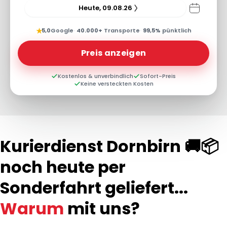
Heute, 09.08.26
★
5,0
Google
·
40.000+
Transporte
·
99,5%
pünktlich
Preis anzeigen
Kostenlos & unverbindlich
Sofort-Preis
Keine versteckten Kosten
Kurierdienst Dornbirn 🚚📦
noch heute per
Sonderfahrt geliefert...
Warum
mit uns?