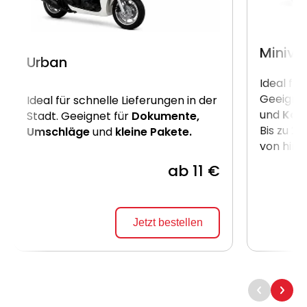
Miniva
Urban
Ideal für
Geeignet
Ideal für schnelle Lieferungen in der
und
Kart
Stadt. Geeignet für
Dokumente,
Bis zu 2
Umschläge
und
kleine Pakete.
von hint
ab 11 €
Jetzt bestellen