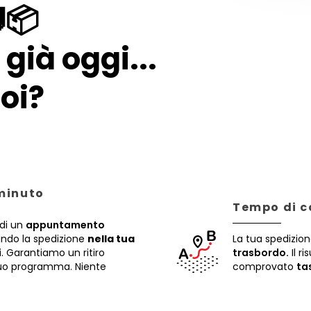
📦
già oggi...
oi?
 minuto
Tempo di c
di un
appuntamento
rando la spedizione
nella tua
La tua spedizion
i. Garantiamo un ritiro
trasbordo.
Il ri
 tuo programma. Niente
comprovato
ta