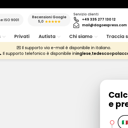
Servizio clienti
Recensioni Google
+49 335 277 130 12
ne ISO 9001
5,0
★★★★★
mail@dagoexpress.com
s
Privati
Autista
Chi siamo
Traccia 
💌 Il supporto via e-mail è disponibile in italiano.
 Il supporto telefonico è disponibile in
inglese
,
tedesco
e
polacc
Calc
e pr