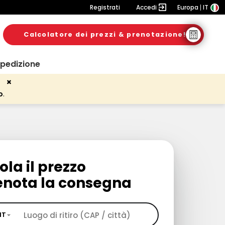
Registrati
Accedi
Europa
IT
Calcolatore dei prezzi & prenotazione!
spedizione
o
.
ola il prezzo
enota la consegna
IT