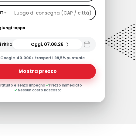
IT
iungi tappa
 ritiro
Oggi, 07.08.26
0
Google
·
40.000+
trasporti
·
99,5%
puntuale
Mostra prezzo
ratuito e senza impegno
Prezzo immediato
Nessun costo nascosto