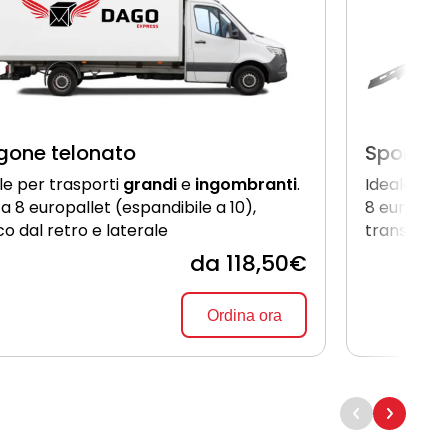
gone telonato
Sponda 
le per trasporti
grandi
e
ingombranti
.
Ideale pe
 a 8 europallet (espandibile a 10),
8 europall
co dal retro e laterale
transpalle
da 118,50€
Ordina ora