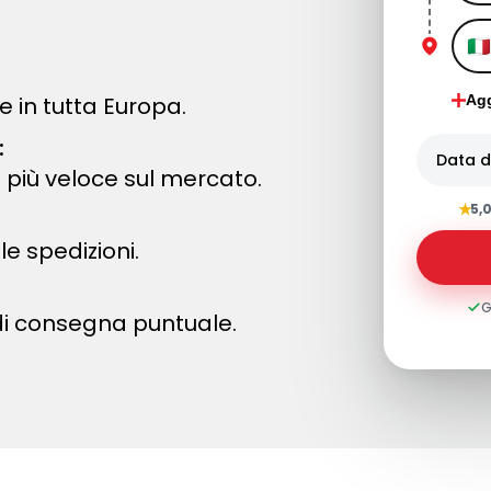
e in tutta Europa.
Agg
:
Data di
 più veloce sul mercato.
★
5,
le spedizioni.
G
di consegna puntuale.