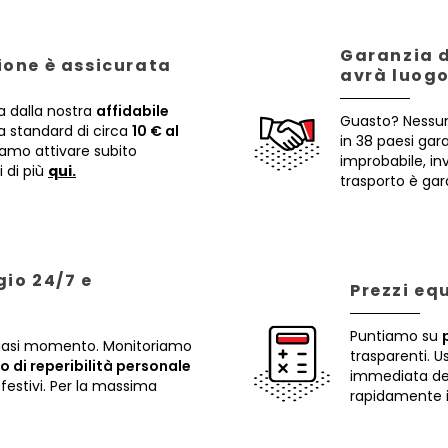
Garanzia d
zione è assicurata
avrà luogo
a dalla nostra
affidabile
Guasto? Nessun
 standard di circa
10 € al
in 38 paesi gar
iamo attivare subito
improbabile, i
i di più
qui.
trasporto è gar
io 24/7 e
Prezzi eq
Puntiamo su
lsiasi momento. Monitoriamo
trasparenti. U
io di reperibilità personale
immediata dei 
festivi. Per la massima
rapidamente il