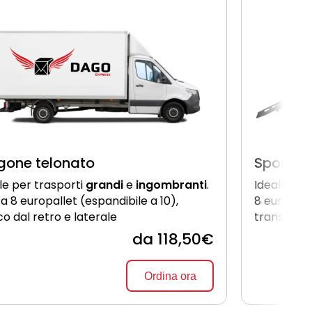
gone telonato
Sponda 
le per trasporti
grandi
e
ingombranti
.
Ideale pe
 a 8 europallet (espandibile a 10),
8 europall
co dal retro e laterale
transpalle
da 118,50€
Ordina ora