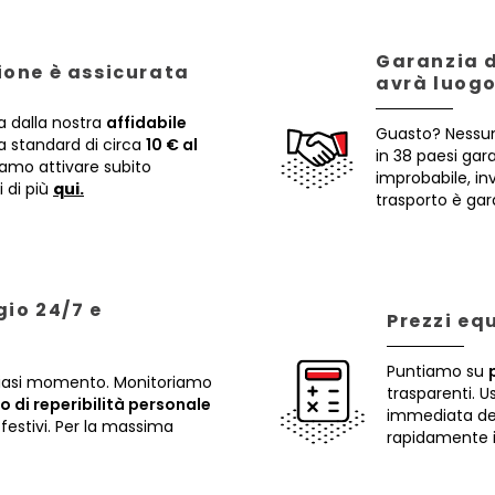
Garanzia d
zione è assicurata
avrà luogo
a dalla nostra
affidabile
Guasto? Nessun
 standard di circa
10 € al
in 38 paesi gar
iamo attivare subito
improbabile, i
i di più
qui.
trasporto è gar
io 24/7 e
Prezzi eq
Puntiamo su
lsiasi momento. Monitoriamo
trasparenti. U
io di reperibilità personale
immediata dei 
festivi. Per la massima
rapidamente il