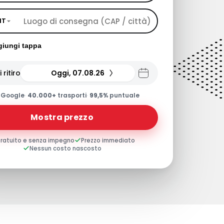
IT
iungi tappa
 ritiro
Oggi, 07.08.26
0
Google
·
40.000+
trasporti
·
99,5%
puntuale
Mostra prezzo
ratuito e senza impegno
Prezzo immediato
Nessun costo nascosto