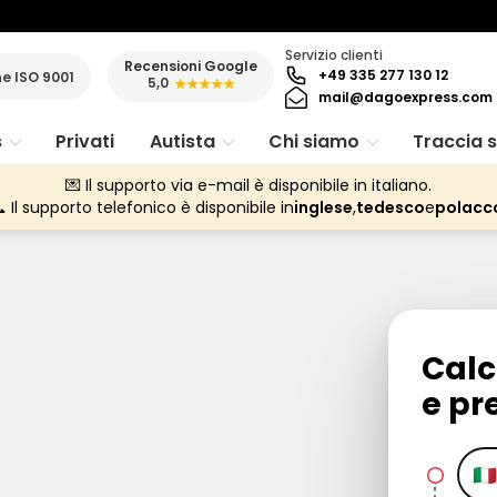
Servizio clienti
Recensioni Google
+49 335 277 130 12
ne ISO 9001
5,0
★★★★★
mail@dagoexpress.com
s
Privati
Autista
Chi siamo
Traccia 
💌 Il supporto via e-mail è disponibile in italiano.
 Il supporto telefonico è disponibile in
inglese
,
tedesco
e
polacc
Calc
e pr