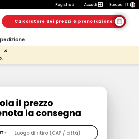
Registrati
Accedi
Europa
IT
Calcolatore dei prezzi & prenotazione!
spedizione
o
.
ola il prezzo
enota la consegna
IT