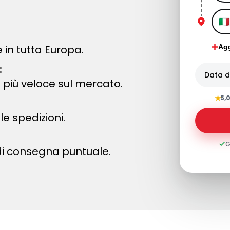
 in tutta Europa.
Agg
:
Data di
 più veloce sul mercato.
★
5,
le spedizioni.
G
di consegna puntuale.