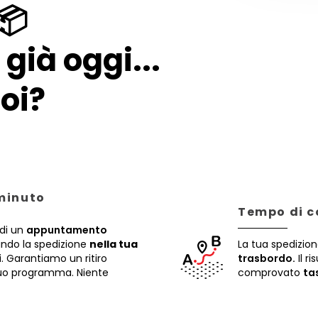
📦
già oggi...
oi?
 minuto
Tempo di c
di un
appuntamento
rando la spedizione
nella tua
La tua spedizion
i. Garantiamo un ritiro
trasbordo.
Il ri
 tuo programma. Niente
comprovato
ta