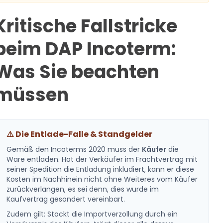
Kritische Fallstricke
beim DAP Incoterm:
Was Sie beachten
müssen
⚠️ Die Entlade-Falle & Standgelder
Gemäß den Incoterms 2020 muss der
Käufer
die
Ware entladen. Hat der Verkäufer im Frachtvertrag mit
seiner Spedition die Entladung inkludiert, kann er diese
Kosten im Nachhinein nicht ohne Weiteres vom Käufer
zurückverlangen, es sei denn, dies wurde im
Kaufvertrag gesondert vereinbart.
Zudem gilt: Stockt die Importverzollung durch ein