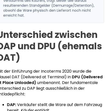
Versäumnis des Käufers, trägt dieser alle daraus
resultierenden Standgelder (Demurrage/Detention),
obwohl die Ware physisch den Lieferort noch nicht
erreicht hat.
Unterschied zwischen
DAP und DPU (ehemals
DAT)
it der Einführung der Incoterms 2020 wurde die
lausel DAT (Delivered at Terminal) in
DPU (Delivered
t Place Unloaded)
umbenannt. Der fundamentale
nterschied zu DAP liegt ausschließlich in der
ntladepflicht:
DAP:
Verkäufer stellt die Ware auf dem Fahrzeug
bereit.
Käufer entlädt.