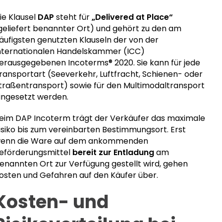
ie Klausel
DAP
steht für
„Delivered at Place“
geliefert benannter Ort) und gehört zu den am
äufigsten genutzten Klauseln der von der
nternationalen Handelskammer (ICC)
erausgegebenen Incoterms® 2020. Sie kann für jede
ransportart (Seeverkehr, Luftfracht, Schienen- oder
traßentransport) sowie für den Multimodaltransport
ingesetzt werden.
eim DAP Incoterm trägt der Verkäufer das maximale
isiko bis zum vereinbarten Bestimmungsort. Erst
enn die Ware auf dem ankommenden
eförderungsmittel
bereit zur Entladung
am
enannten Ort zur Verfügung gestellt wird, gehen
osten und Gefahren auf den Käufer über.
Kosten- und