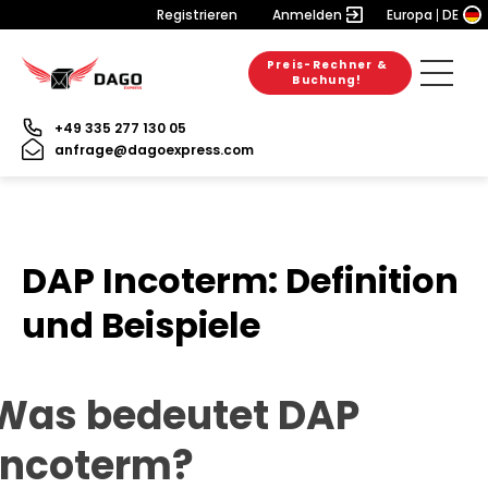
Registrieren
Anmelden
Europa
DE
Preis-Rechner &
Buchung!
+49 335 277 130 05
anfrage@dagoexpress.com
DAP Incoterm: Definition
und Beispiele
Was bedeutet DAP
Incoterm?