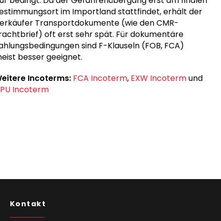
ur bedingt. Da der Gefahrenübergang erst am finalen
estimmungsort im Importland stattfindet, erhält der
erkäufer Transportdokumente (wie den CMR-
rachtbrief) oft erst sehr spät. Für dokumentäre
ahlungsbedingungen sind F-Klauseln (FOB, FCA)
eist besser geeignet.
eitere Incoterms:
FCA Incoterm
,
EXW Incoterm
und
PU Incoterm
Kontakt