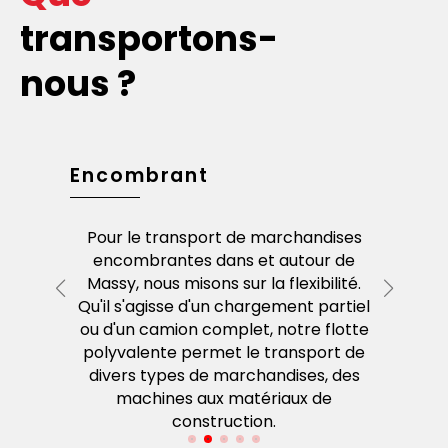
transportons-
nous ?
dises
Encombrant
Envoi
 palettes
Pour le transport de marchandises
Si vou
Massy et
encombrantes dans et autour de
service d
s des
Massy, nous misons sur la flexibilité.
idéal.
haque
Qu'il s'agisse d'un chargement partiel
imm
opéens –
ou d'un camion complet, notre flotte
rapi
écurité.
polyvalente permet le transport de
divers types de marchandises, des
machines aux matériaux de
construction.