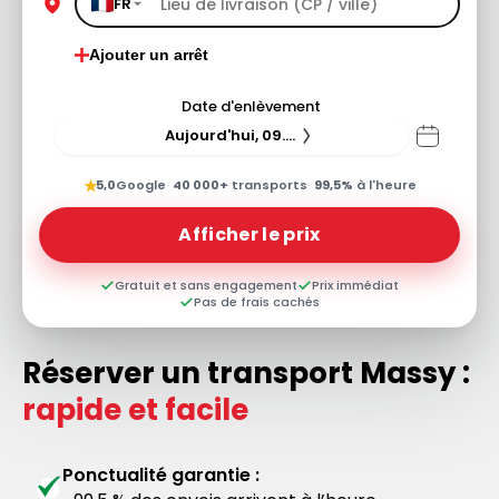
FR
Ajouter un arrêt
Date d'enlèvement
Aujourd'hui, 09.08.26
★
5,0
Google
·
40 000+
transports
·
99,5%
à l'heure
Afficher le prix
Gratuit et sans engagement
Prix immédiat
Pas de frais cachés
Réserver un transport Massy :
rapide et facile
Ponctualité garantie :