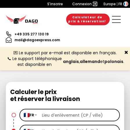
S'inscrire
Connexion
Europe
FR
Calculateur de
prix & réservation!
+49 335 277 130 19
mail@dagoexpress.com
💌 Le support par e-mail est disponible en français.
📞 Le support téléphonique
anglais
,
allemand
et
polonais
.
est disponible en
Calculer le prix
et réserver la livraison
FR