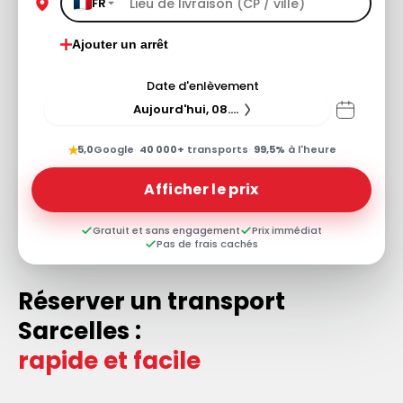
FR
Ajouter un arrêt
Date d'enlèvement
Aujourd'hui, 08.08.26
★
5,0
Google
·
40 000+
transports
·
99,5%
à l'heure
Afficher le prix
Gratuit et sans engagement
Prix immédiat
Pas de frais cachés
Réserver un transport
Sarcelles :
rapide et facile