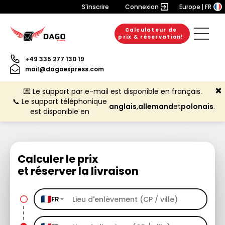
S'inscrire
Connexion
Europe
FR
Calculateur de
prix & réservation!
+49 335 277 130 19
mail@dagoexpress.com
💌 Le support par e-mail est disponible en français.
📞 Le support téléphonique
anglais
,
allemand
et
polonais
.
est disponible en
Calculer le prix
et réserver la livraison
FR