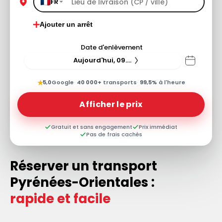
FR
Ajouter un arrêt
Date d'enlèvement
Aujourd'hui, 09.08.26
★
5,0
Google
·
40 000+
transports
·
99,5%
à l'heure
Afficher le prix
Gratuit et sans engagement
Prix immédiat
Pas de frais cachés
Réserver un transport
Pyrénées-Orientales :
rapide et facile