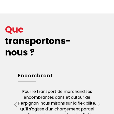
Que
transportons-
nous ?
dises
Encombrant
Envoi
 palettes
Pour le transport de marchandises
Si vous 
erpignan
encombrantes dans et autour de
service d
ons des
Perpignan
, nous misons sur la flexibilité.
idéal.
haque
Qu'il s'agisse d'un chargement partiel
imm