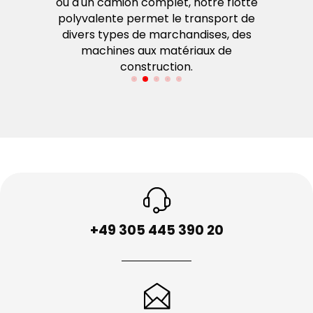
opéens –
ou d'un camion complet, notre flotte
rapi
écurité.
polyvalente permet le transport de
divers types de marchandises, des
machines aux matériaux de
construction.
+49 305 445 390 20