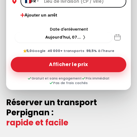
FR
Ajouter un arrêt
Date d'enlèvement
Aujourd'hui, 07.08.26
★
5,0
Google
·
40 000+
transports
·
99,5%
à l'heure
Afficher le prix
Gratuit et sans engagement
Prix immédiat
Pas de frais cachés
Réserver un transport
Perpignan :
rapide et facile