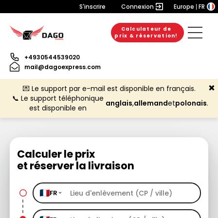
S'inscrire
Connexion
Europe
FR
Calculateur de
prix & réservation!
+4930544539020
mail@dagoexpress.com
💌 Le support par e-mail est disponible en français.
📞 Le support téléphonique
anglais
,
allemand
et
polonais
.
est disponible en
Calculer le prix
et réserver la livraison
FR