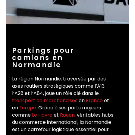
Parkings pour
camions en
Normandie
La région Normandie, traversée par des
axes routiers stratégiques comme l’A13,
l’A28 et l’A84, joue un rôle clé dans le
transport de marchandises
en
France
et
en
Europe
. Grâce à ses ports majeurs
comme
Le Havre
et
Rouen
, véritables hubs
du commerce international, la Normandie
est un carrefour logistique essentiel pour