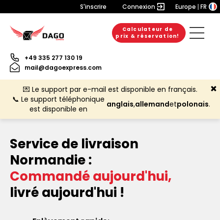
S'inscrire
Connexion
Europe
FR
Calculateur de
prix & réservation!
+49 335 277 130 19
mail@dagoexpress.com
💌 Le support par e-mail est disponible en français.
📞 Le support téléphonique
anglais
,
allemand
et
polonais
.
est disponible en
Service de livraison
Normandie :
Commandé aujourd'hui,
livré aujourd'hui !