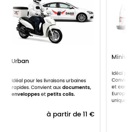
Miniva
Urban
Idéal po
Convient
Idéal pour les livraisons urbaines
et
carto
rapides. Convient aux
documents,
Europe, 
enveloppes
et
petits colis.
uniquem
à partir de 11 €