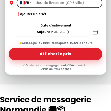
FR
Ajouter un arrêt
Date d'enlèvement
Aujourd'hui, 10.08.26
★
5,0
Google
·
40 000+
transports
·
99,5%
à l'heure
Afficher le prix
Gratuit et sans engagement
Prix immédiat
Pas de frais cachés
Service de messagerie
Normandie 🚚📦