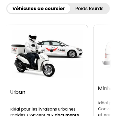
Véhicules de coursier
Poids lourds
Miniva
Urban
Idéal po
Convient
Idéal pour les livraisons urbaines
et
carto
rapides. Convient aux
documents,