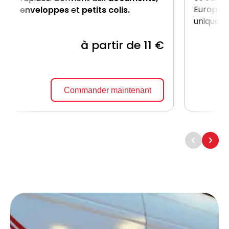
Europe, 
enveloppes
et
petits colis.
uniquem
à partir de 11 €
Commander maintenant