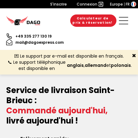
S'inscrire
Connexion
Europe
FR
Calculateur de
prix & réservation!
+49 335 277 130 19
mail@dagoexpress.com
💌 Le support par e-mail est disponible en français.
📞 Le support téléphonique
anglais
,
allemand
et
polonais
.
est disponible en
Service de livraison Saint-
Brieuc :
Commandé aujourd'hui,
livré aujourd'hui !