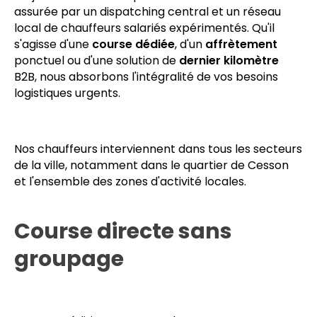
charge sur site dans un délai de
60 à 120 minutes
après validation de votre commande, quel que soit
l'horaire, y compris en soirée, la nuit, le week-end et
les jours fériés. Cette permanence de service est
assurée par un dispatching central et un réseau
local de chauffeurs salariés expérimentés. Qu'il
s'agisse d'une
course dédiée
, d'un
affrètement
ponctuel ou d'une solution de
dernier kilomètre
B2B, nous absorbons l'intégralité de vos besoins
logistiques urgents.
Nos chauffeurs interviennent dans tous les secteurs
de la ville, notamment dans le quartier de Cesson
et l'ensemble des zones d'activité locales.
Course directe sans