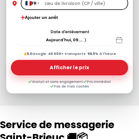
FR
Ajouter un arrêt
Date d'enlèvement
Aujourd'hui, 09.08.26
★
5,0
Google
·
40 000+
transports
·
99,5%
à l'heure
Afficher le prix
Gratuit et sans engagement
Prix immédiat
Pas de frais cachés
Service de messagerie
Saint-Brieuc 🚚📦