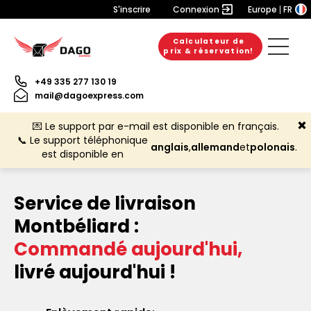
S'inscrire
Connexion
Europe
FR
Calculateur de
prix & réservation!
+49 335 277 130 19
mail@dagoexpress.com
💌 Le support par e-mail est disponible en français.
📞 Le support téléphonique
anglais
,
allemand
et
polonais
.
est disponible en
Service de livraison
Montbéliard :
Commandé aujourd'hui,
livré aujourd'hui !