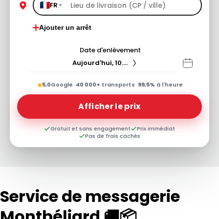
FR
Ajouter un arrêt
Date d'enlèvement
Aujourd'hui, 10.08.26
★
5,0
Google
·
40 000+
transports
·
99,5%
à l'heure
Afficher le prix
Gratuit et sans engagement
Prix immédiat
Pas de frais cachés
Service de messagerie
Montbéliard 🚚📦