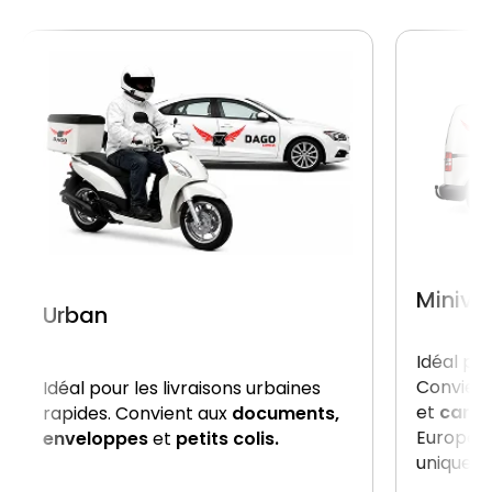
Miniva
Urban
Idéal po
Convient
Idéal pour les livraisons urbaines
et
carto
rapides. Convient aux
documents,
Europe, 
enveloppes
et
petits colis.
uniquem