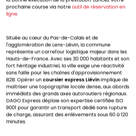
directement au destinataire contre signature, avec
émission d'une
preuve de livraison électronique
horodatée. Ce document atteste juridiquement de
la bonne exécution de la prestation. Lancez votre
prochaine course via notre
outil de réservation en
ligne
.
Située au cœur du Pas-de-Calais et de
l'agglomération de Lens-Liévin, la commune
représente un carrefour logistique majeur dans les
Hauts-de-France. Avec ses 30 000 habitants et son
fort héritage industriel, la ville exige une réactivité
sans faille pour les chaînes d'approvisionnement
B2B. Opérer un
coursier express Liévin
implique de
maîtriser une topographie locale dense, aux abords
immédiats des grands axes autoroutiers régionaux.
DAGO Express déploie son expertise certifiée ISO
9001 pour garantir un transport dédié sans rupture