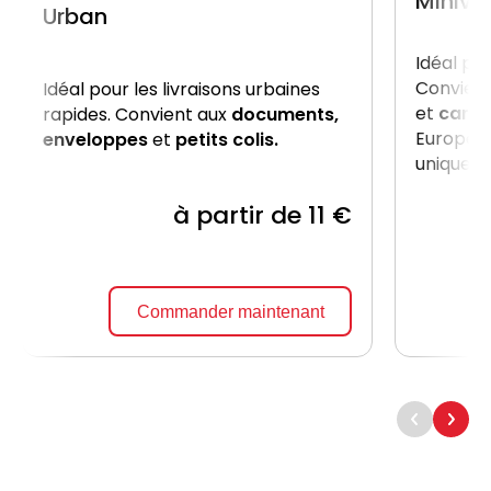
Miniva
Urban
Idéal po
Convient
Idéal pour les livraisons urbaines
et
carto
rapides. Convient aux
documents,
Europe, 
enveloppes
et
petits colis.
uniquem
à partir de 11 €
Commander maintenant