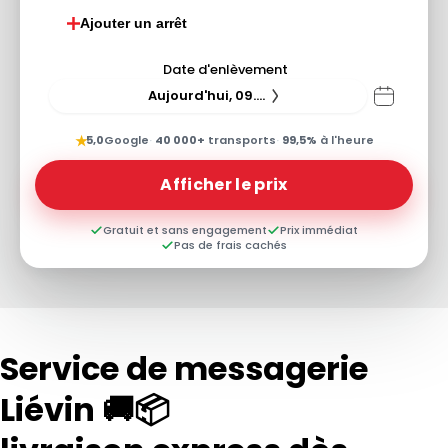
Ajouter un arrêt
Date d'enlèvement
Aujourd'hui, 09.08.26
★
5,0
Google
·
40 000+
transports
·
99,5%
à l'heure
Afficher le prix
Gratuit et sans engagement
Prix immédiat
Pas de frais cachés
Service de messagerie
Liévin 🚚📦