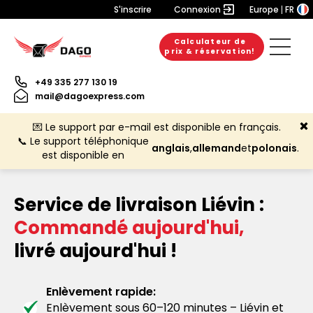
S'inscrire
Connexion
Europe
FR
Calculateur de
prix & réservation!
+49 335 277 130 19
mail@dagoexpress.com
💌 Le support par e-mail est disponible en français.
📞 Le support téléphonique
anglais
,
allemand
et
polonais
.
est disponible en
Service de livraison Liévin :
Commandé aujourd'hui,
livré aujourd'hui !
Enlèvement rapide:
Enlèvement sous 60–120 minutes – Liévin et