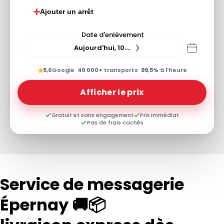
Ajouter un arrêt
Date d'enlèvement
Aujourd'hui, 10.08.26
★
5,0
Google
·
40 000+
transports
·
99,5%
à l'heure
Afficher le prix
Gratuit et sans engagement
Prix immédiat
Pas de frais cachés
Service de messagerie
Épernay 🚚📦