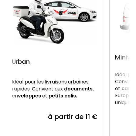
Miniva
Urban
Idéal po
Convient
Idéal pour les livraisons urbaines
et
carto
rapides. Convient aux
documents,
Europe, 
enveloppes
et
petits colis.
uniquem
à partir de 11 €