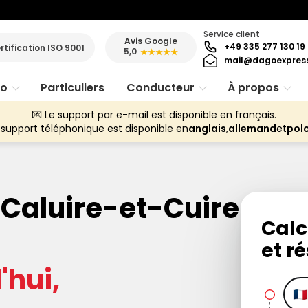
Service client
Avis Google
+49 335 277 130 19
rtification ISO 9001
5,0
★★★★★
mail@dagoexpres
ro
Particuliers
Conducteur
À propos
💌 Le support par e-mail est disponible en français.
 support téléphonique est disponible en
anglais
,
allemand
et
pol
n Caluire-et-Cuire
Calc
et ré
hui,