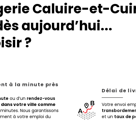
erie Caluire-et-Cuir
dès aujourd’hui...
sir ?
ent à la minute près
Délai de li
nute
ou d’un
rendez-vous
,
dans votre ville comme
Votre envoi em
 minutes. Nous garantissons
transbordemen
tement à votre emploi du
et un
taux de p
.