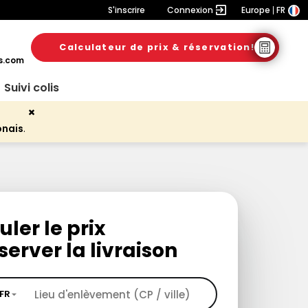
S'inscrire
Connexion
Europe
FR
Calculateur de prix & réservation!
s.com
Suivi colis
onais
.
uler le prix
server la livraison
FR