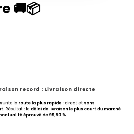
e 🚚📦
vraison record : Livraison directe
prunte la
route la plus rapide :
direct et
sans
t.
Résultat : le
délai de livraison le plus court du marché
onctualité éprouvé de 99,50 %.