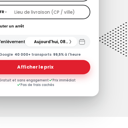
FR
uter un arrêt
'enlèvement
Aujourd'hui, 08.08.26
Google
·
40 000+
transports
·
99,5%
à l'heure
Afficher le prix
Gratuit et sans engagement
Prix immédiat
Pas de frais cachés