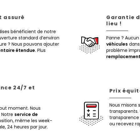
st assuré
Garantie d
lieu !
ises bénéficient de notre
verture standard d’environ
Panne ? Aucun
eure ? Nous pouvons ajouter
véhicules
dans 
ntaire étendue
. Plus
problème impr
remplacemen
ance 24/7 et
Prix équi
Nous misons 
 tout moment. Nous
transparents. 
Notre
service de
transparence 
osition, même les week-
ou recevez ra
ale, 24 heures par jour.