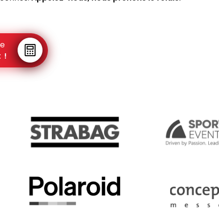
re
 !