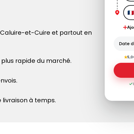
Ajo
aluire-et-Cuire et partout en
Date d
★
5,0
le plus rapide du marché.
nvois.
 livraison à temps.