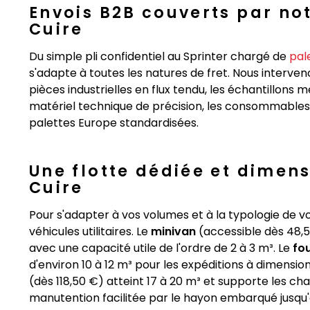
Envois B2B couverts par not
Cuire
Du simple pli confidentiel au Sprinter chargé de
pal
s'adapte à toutes les natures de fret. Nous interveno
pièces industrielles en flux tendu, les échantillons m
matériel technique de précision, les consommables de
palettes Europe standardisées.
Une flotte dédiée et dimen
Cuire
Pour s'adapter à vos volumes et à la typologie de v
véhicules utilitaires. Le
minivan
(accessible dès 48,50
avec une capacité utile de l'ordre de 2 à 3 m³. Le
fo
d'environ 10 à 12 m³ pour les expéditions à dimensio
(dès 118,50 €) atteint 17 à 20 m³ et supporte les 
manutention facilitée par le hayon embarqué jusqu'