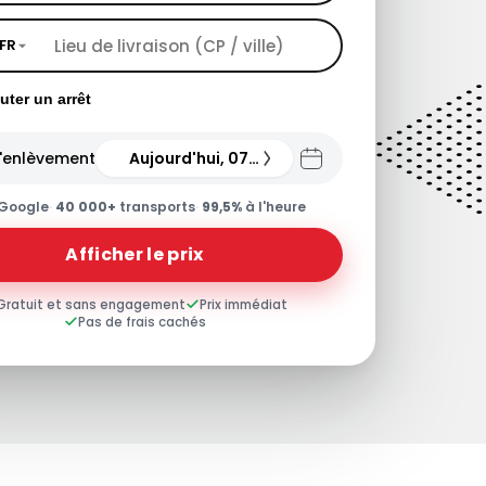
FR
uter un arrêt
'enlèvement
Aujourd'hui, 07.08.26
Google
·
40 000+
transports
·
99,5%
à l'heure
Afficher le prix
Gratuit et sans engagement
Prix immédiat
Pas de frais cachés