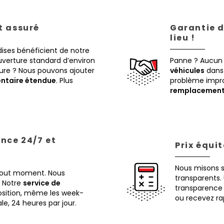
st assuré
Garantie d
lieu !
ises bénéficient de notre
verture standard d’environ
Panne ? Aucun
eure ? Nous pouvons ajouter
véhicules
dans 
ntaire étendue
. Plus
problème impr
remplacemen
ance 24/7 et
Prix équi
Nous misons 
 tout moment. Nous
transparents. 
Notre
service de
transparence 
osition, même les week-
ou recevez ra
ale, 24 heures par jour.