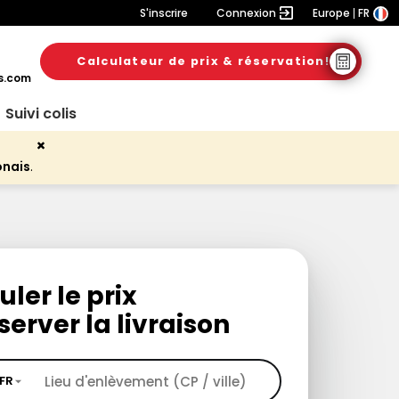
S'inscrire
Connexion
Europe
FR
Calculateur de prix & réservation!
s.com
Suivi colis
onais
.
uler le prix
server la livraison
FR