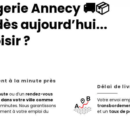
erie Annecy 🚚📦
dès aujourd’hui...
sir ?
ent à la minute près
Délai de li
nute
ou d’un
rendez-vous
,
dans votre ville comme
Votre envoi em
 minutes. Nous garantissons
transbordemen
tement à votre emploi du
et un
taux de p
.