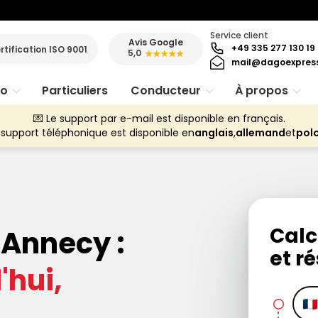
Service client
Avis Google
+49 335 277 130 19
rtification ISO 9001
5,0
★★★★★
mail@dagoexpres
ro
Particuliers
Conducteur
À propos
💌 Le support par e-mail est disponible en français.
 support téléphonique est disponible en
anglais
,
allemand
et
pol
Calc
 Annecy :
et ré
hui,