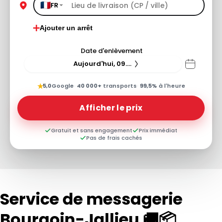
FR
Ajouter un arrêt
Date d'enlèvement
Aujourd'hui, 09.08.26
★
5,0
Google
·
40 000+
transports
·
99,5%
à l'heure
Afficher le prix
Gratuit et sans engagement
Prix immédiat
Pas de frais cachés
Service de messagerie
Bourgoin-Jallieu 🚚📦