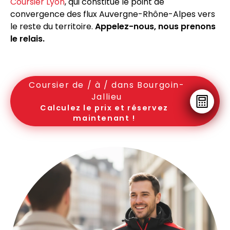
Coursier Lyon
, qui constitue le point de
convergence des flux Auvergne-Rhône-Alpes vers
le reste du territoire.
Appelez-nous, nous prenons
le relais.
Coursier de / à / dans Bourgoin-
Jallieu
Calculez le prix et réservez
maintenant !