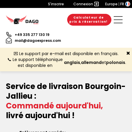
S'inscrire
Connexion
Europe
FR
Calculateur de
prix & réservation!
+49 335 277 130 19
mail@dagoexpress.com
💌 Le support par e-mail est disponible en français.
📞 Le support téléphonique
anglais
,
allemand
et
polonais
.
est disponible en
Service de livraison Bourgoin-
Jallieu :
Commandé aujourd'hui,
livré aujourd'hui !