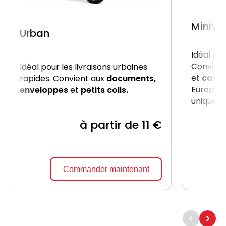
Miniva
Urban
Idéal po
Convient
Idéal pour les livraisons urbaines
et
carto
rapides. Convient aux
documents,
Europe, 
enveloppes
et
petits colis.
uniquem
à partir de 11 €
Commander maintenant