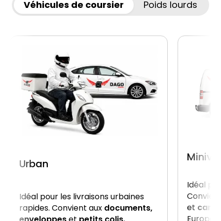
Véhicules de coursier
Poids lourds
Miniva
Urban
Idéal po
Convient
Idéal pour les livraisons urbaines
et
carto
rapides. Convient aux
documents,
Europe, 
enveloppes
et
petits colis.