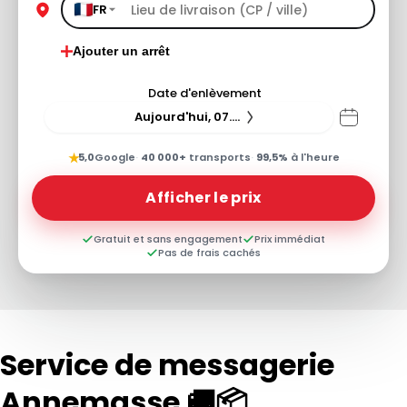
FR
Ajouter un arrêt
Date d'enlèvement
Aujourd'hui, 07.08.26
★
5,0
Google
·
40 000+
transports
·
99,5%
à l'heure
Afficher le prix
Gratuit et sans engagement
Prix immédiat
Pas de frais cachés
Service de messagerie
Annemasse 🚚📦