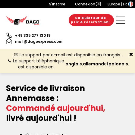
S'inscrire
Connexion
Europe
FR
Calculateur de
prix & réservation!
+49 335 277 130 19
mail@dagoexpress.com
💌 Le support par e-mail est disponible en français.
📞 Le support téléphonique
anglais
,
allemand
et
polonais
.
est disponible en
Service de livraison
Annemasse :
Commandé aujourd'hui,
livré aujourd'hui !