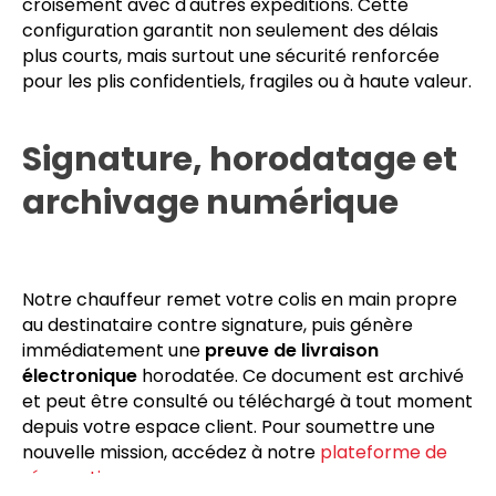
Annemasse
repose sur un principe intangible : pas
de rupture de charge. Votre fret voyage à bord
d'un véhicule dédié, sans transbordement en
plateforme, sans attente intermédiaire, sans
croisement avec d'autres expéditions. Cette
configuration garantit non seulement des délais
plus courts, mais surtout une sécurité renforcée
pour les plis confidentiels, fragiles ou à haute valeur.
Signature, horodatage et
archivage numérique
Notre chauffeur remet votre colis en main propre
au destinataire contre signature, puis génère
immédiatement une
preuve de livraison
électronique
horodatée. Ce document est archivé