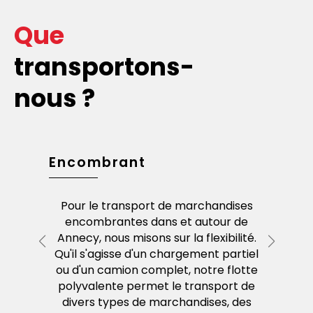
Que
transportons-
nous ?
dises
Encombrant
Envoi
 palettes
Pour le transport de marchandises
Si vou
Annecy et
encombrantes dans et autour de
service d
s des
Annecy, nous misons sur la flexibilité.
idéal.
haque
Qu'il s'agisse d'un chargement partiel
imm
opéens –
ou d'un camion complet, notre flotte
rapi
écurité.
polyvalente permet le transport de
divers types de marchandises, des