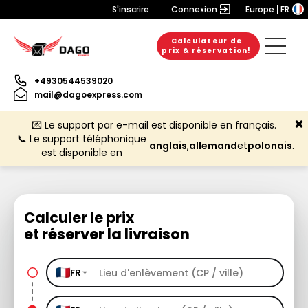
S'inscrire
Connexion
Europe
FR
Calculateur de
prix & réservation!
+4930544539020
mail@dagoexpress.com
💌 Le support par e-mail est disponible en français.
📞 Le support téléphonique
anglais
,
allemand
et
polonais
.
est disponible en
Calculer le prix
et réserver la livraison
FR