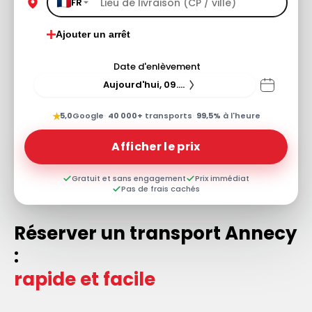
FR
Ajouter un arrêt
Date d'enlèvement
Aujourd'hui, 09.08.26
★
5,0
Google
·
40 000+
transports
·
99,5%
à l'heure
Afficher le prix
Gratuit et sans engagement
Prix immédiat
Pas de frais cachés
Réserver un transport Annecy
:
rapide et facile