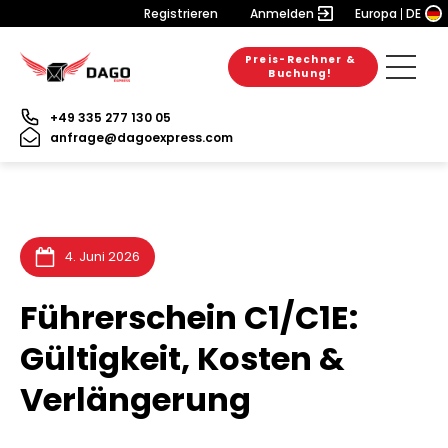
Registrieren
Anmelden
Europa
DE
Preis-Rechner &
6. August 2026
28. Juli 2026
31. Juli 2026
Buchung!
+49 335 277 130 05
anfrage@dagoexpress.com
4. Juni 2026
Führerschein C1/C1E:
Gültigkeit, Kosten &
Verlängerung