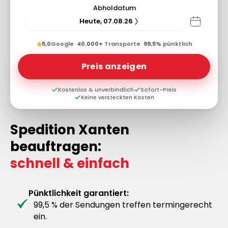
Abholdatum
Heute, 07.08.26
★
5,0
Google
·
40.000+
Transporte
·
99,5%
pünktlich
Preis anzeigen
Kostenlos & unverbindlich
Sofort-Preis
Keine versteckten Kosten
Spedition Xanten
beauftragen:
schnell & einfach
Pünktlichkeit garantiert:
99,5 % der Sendungen treffen termingerecht
ein.