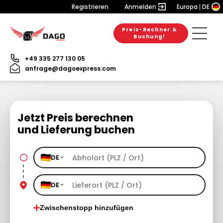
Registrieren
Anmelden
Europa
DE
Preis-Rechner &
Buchung!
+49 335 277 130 05
anfrage@dagoexpress.com
Jetzt Preis berechnen
und Lieferung buchen
DE
DE
Zwischenstopp hinzufügen