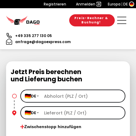
Registrieren
Anmelden
Europa
DE
Preis-Rechner &
Buchung!
+49 335 277 130 05
anfrage@dagoexpress.com
Jetzt Preis berechnen
und Lieferung buchen
DE
DE
Zwischenstopp hinzufügen