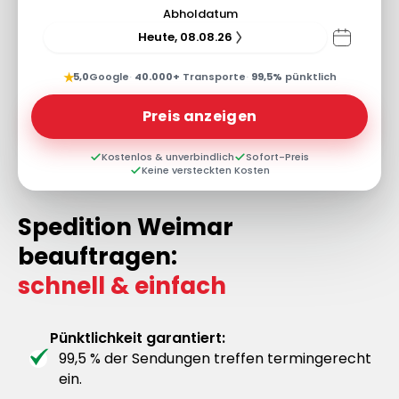
Abholdatum
Heute, 08.08.26
★
5,0
Google
·
40.000+
Transporte
·
99,5%
pünktlich
Preis anzeigen
Kostenlos & unverbindlich
Sofort-Preis
Keine versteckten Kosten
Spedition Weimar
beauftragen:
schnell & einfach
Pünktlichkeit garantiert:
99,5 % der Sendungen treffen termingerecht
ein.