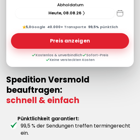
Abholdatum
Heute, 08.08.26
★
5,0
Google
·
40.000+
Transporte
·
99,5%
pünktlich
Preis anzeigen
Kostenlos & unverbindlich
Sofort-Preis
Keine versteckten Kosten
Spedition Versmold
beauftragen:
schnell & einfach
Pünktlichkeit garantiert:
99,5 % der Sendungen treffen termingerecht
ein.