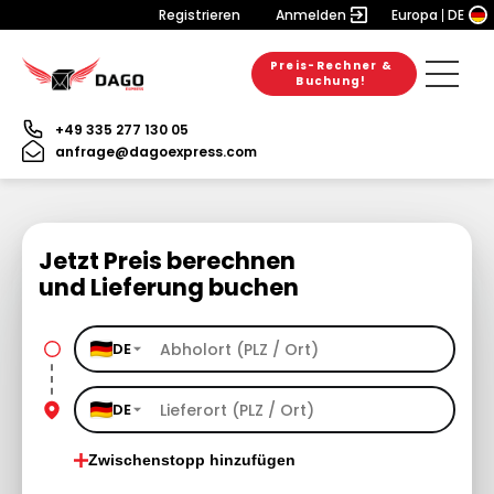
Registrieren
Anmelden
Europa
DE
Preis-Rechner &
Buchung!
+49 335 277 130 05
anfrage@dagoexpress.com
Jetzt Preis berechnen
und Lieferung buchen
DE
DE
Zwischenstopp hinzufügen