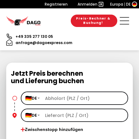
Registrieren
Anmelden
Europa
DE
Preis-Rechner &
Buchung!
+49 335 277 130 05
anfrage@dagoexpress.com
Jetzt Preis berechnen
und Lieferung buchen
DE
DE
Zwischenstopp hinzufügen