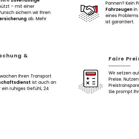
nsere
zuverlässige
Pannen? Kein P
tzt – mit einer
Fahrzeugen
in 
Wunsch sichern wir Ihren
eines Problems 
ersicherung
ab. Mehr
ist garantiert.
wachung &
Faire Pre
Wir setzen au
erwachen Ihren Transport
Preise. Nutze
schaftsdienst
ist auch an
Preistranspar
ein ruhiges Gefühl, 24
Sie prompt Ih