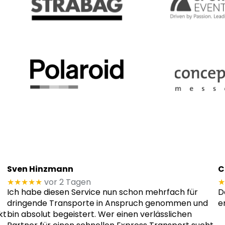
Sven Hinzmann
C
★★★★★
vor 2 Tagen
★
Ich habe diesen Service nun schon mehrfach für
D
dringende Transporte in Anspruch genommen und
e
kt
bin absolut begeistert. Wer einen verlässlichen