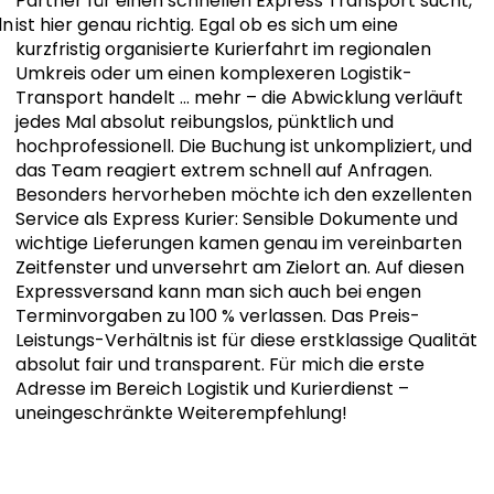
Partner für einen schnellen Express Transport sucht,
ln
ist hier genau richtig. Egal ob es sich um eine
kurzfristig organisierte Kurierfahrt im regionalen
Umkreis oder um einen komplexeren Logistik-
Transport handelt
… mehr
– die Abwicklung verläuft
jedes Mal absolut reibungslos, pünktlich und
hochprofessionell. Die Buchung ist unkompliziert, und
das Team reagiert extrem schnell auf Anfragen.
Besonders hervorheben möchte ich den exzellenten
Service als Express Kurier: Sensible Dokumente und
wichtige Lieferungen kamen genau im vereinbarten
Zeitfenster und unversehrt am Zielort an. Auf diesen
Expressversand kann man sich auch bei engen
Terminvorgaben zu 100 % verlassen. Das Preis-
Leistungs-Verhältnis ist für diese erstklassige Qualität
absolut fair und transparent. Für mich die erste
Adresse im Bereich Logistik und Kurierdienst –
uneingeschränkte Weiterempfehlung!