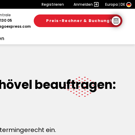
Registrieren
Anmelden
Europa
DE
ntrale
130 05
Preis-Rechner & Buchung!
goexpress.com
en
hövel beauftragen:
termingerecht ein.