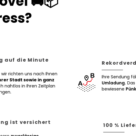
övel 🚚📦
ess?
g auf die Minute
Rekordverd
 wir richten uns nach Ihnen
Ihre Sendung fä
Ihrer Stadt sowie in ganz
Umladung.
Das 
h nahtlos in Ihren Zeitplan
bewiesene
Pünk
ngen.
ng ist versichert
100 % Lief