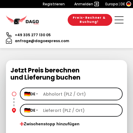
Registrieren
Anmelden
Europa
DE
Preis-Rechner &
Buchung!
+49 335 277 130 05
anfrage@dagoexpress.com
Jetzt Preis berechnen
und Lieferung buchen
DE
DE
Zwischenstopp hinzufügen