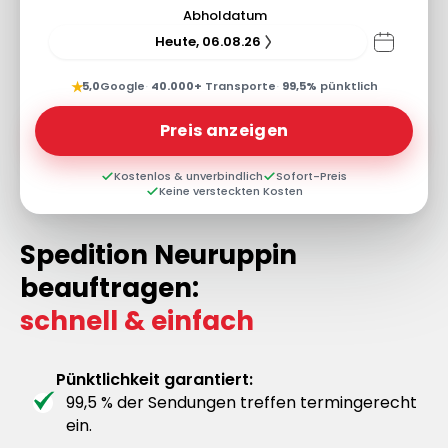
Abholdatum
Heute, 06.08.26
★
5,0
Google
·
40.000+
Transporte
·
99,5%
pünktlich
Preis anzeigen
Kostenlos & unverbindlich
Sofort-Preis
Keine versteckten Kosten
Spedition Neuruppin
beauftragen:
schnell & einfach
Pünktlichkeit garantiert:
99,5 % der Sendungen treffen termingerecht
ein.