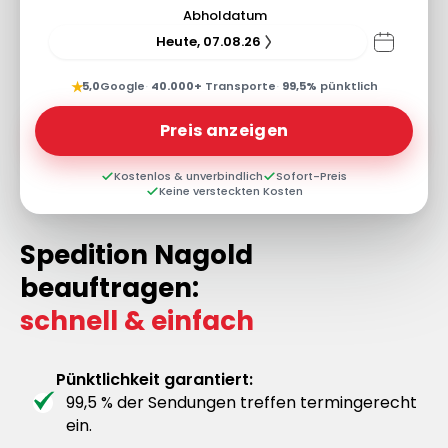
Abholdatum
Heute, 07.08.26
★
5,0
Google
·
40.000+
Transporte
·
99,5%
pünktlich
Preis anzeigen
Kostenlos & unverbindlich
Sofort-Preis
Keine versteckten Kosten
Spedition Nagold
beauftragen:
schnell & einfach
Pünktlichkeit garantiert:
99,5 % der Sendungen treffen termingerecht
ein.