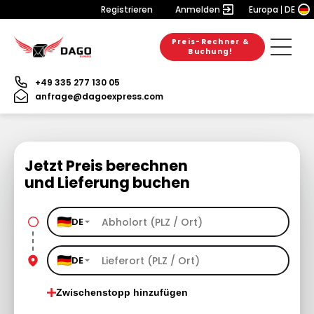
Registrieren
Anmelden
Europa
DE
Preis-Rechner &
Buchung!
+49 335 277 130 05
anfrage@dagoexpress.com
Jetzt Preis berechnen
und Lieferung buchen
DE
DE
Zwischenstopp hinzufügen