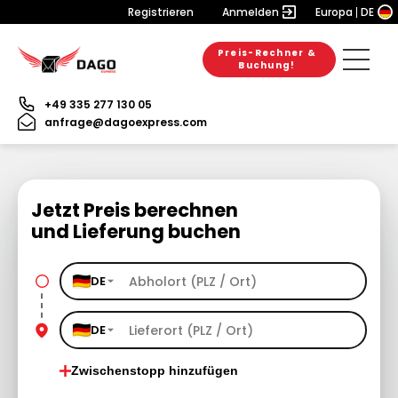
Registrieren
Anmelden
Europa
DE
Preis-Rechner &
Buchung!
+49 335 277 130 05
anfrage@dagoexpress.com
Jetzt Preis berechnen
und Lieferung buchen
DE
DE
Zwischenstopp hinzufügen