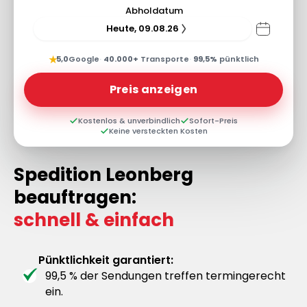
Abholdatum
Heute, 09.08.26
★
5,0
Google
·
40.000+
Transporte
·
99,5%
pünktlich
Preis anzeigen
Kostenlos & unverbindlich
Sofort-Preis
Keine versteckten Kosten
Spedition Leonberg
beauftragen:
schnell & einfach
Pünktlichkeit garantiert:
99,5 % der Sendungen treffen termingerecht
ein.