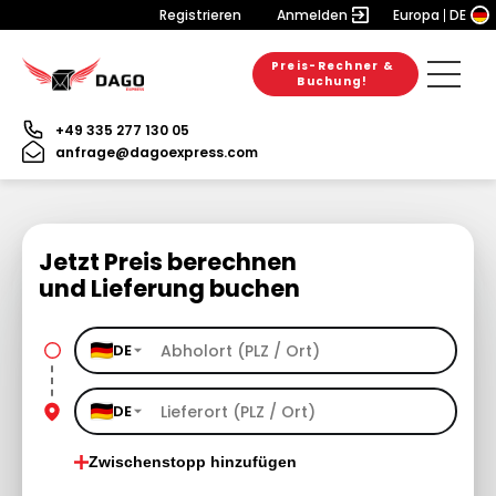
Registrieren
Anmelden
Europa
DE
Preis-Rechner &
Buchung!
+49 335 277 130 05
anfrage@dagoexpress.com
Jetzt Preis berechnen
und Lieferung buchen
DE
DE
Zwischenstopp hinzufügen