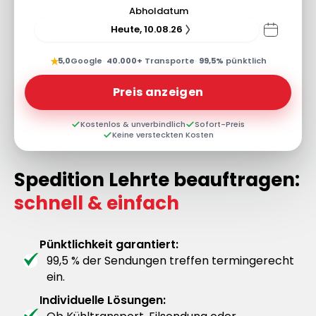
Abholdatum
Heute, 10.08.26
★
5,0
Google
·
40.000+
Transporte
·
99,5%
pünktlich
Preis anzeigen
Kostenlos & unverbindlich
Sofort-Preis
Keine versteckten Kosten
Spedition Lehrte beauftragen:
schnell & einfach
Pünktlichkeit garantiert:
99,5 % der Sendungen treffen termingerecht
ein.
Individuelle Lösungen: