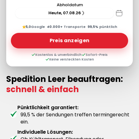
Abholdatum
Heute, 07.08.26
★
5,0
Google
·
40.000+
Transporte
·
99,5%
pünktlich
Preis anzeigen
Kostenlos & unverbindlich
Sofort-Preis
Keine versteckten Kosten
Spedition Leer beauftragen:
schnell & einfach
Pünktlichkeit garantiert:
99,5 % der Sendungen treffen termingerecht
ein.
Individuelle Lösungen: