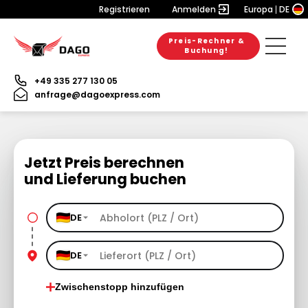
Registrieren
Anmelden
Europa
DE
Preis-Rechner &
Buchung!
+49 335 277 130 05
anfrage@dagoexpress.com
Jetzt Preis berechnen
und Lieferung buchen
DE
DE
Zwischenstopp hinzufügen