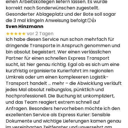
einen Arbeitskollegen liefern lassen. Es wurde
korrekt nach Sonderwünschen zugestellt.
Gesonderter Ablageplatz und der Bote soll sogar
die 3 mal klingeln Anweisung befolgt🙂👍
Sven Hinzmann
★★★★★
vor 2 Tagen
Ich habe diesen Service nun schon mehrfach für
dringende Transporte in Anspruch genommen und
bin absolut begeistert. Wer einen verlässlichen
Partner für einen schnellen Express Transport
sucht, ist hier genau richtig. Egal ob es sich um eine
kurzfristig organisierte Kurierfahrt im regionalen
Umkreis oder um einen komplexeren Logistik-
Transport handelt
… mehr
– die Abwicklung verläuft
jedes Mal absolut reibungslos, pünktlich und
hochprofessionell. Die Buchung ist unkompliziert,
und das Team reagiert extrem schnell auf
Anfragen. Besonders hervorheben möchte ich den
exzellenten Service als Express Kurier: Sensible
Dokumente und wichtige Lieferungen kamen genau
im vereinbarten Zeitfenster und unversehrt am