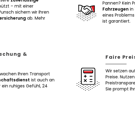
nsere
zuverlässige
Pannen? Kein P
tzt – mit einer
Fahrzeugen
in 
Wunsch sichern wir Ihren
eines Problems 
ersicherung
ab. Mehr
ist garantiert.
wachung &
Faire Pre
Wir setzen au
erwachen Ihren Transport
Preise. Nutze
schaftsdienst
ist auch an
Preistranspar
ein ruhiges Gefühl, 24
Sie prompt Ih