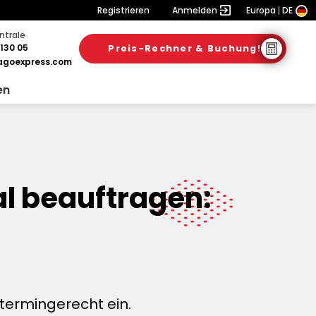
Registrieren
Anmelden
Europa
DE
ntrale
130 05
Preis-Rechner & Buchung!
goexpress.com
en
al beauftragen:
termingerecht ein.