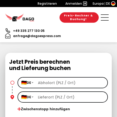
Registrieren
Anmelden
Europa
DE
Preis-Rechner &
Buchung!
+49 335 277 130 05
anfrage@dagoexpress.com
Jetzt Preis berechnen
und Lieferung buchen
DE
DE
Zwischenstopp hinzufügen