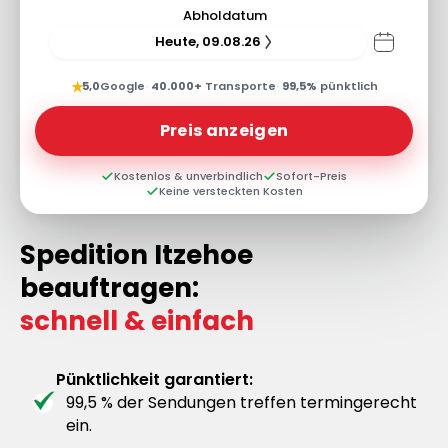
Abholdatum
Heute, 09.08.26
★
5,0
Google
·
40.000+
Transporte
·
99,5%
pünktlich
Preis anzeigen
Kostenlos & unverbindlich
Sofort-Preis
Keine versteckten Kosten
Spedition Itzehoe
beauftragen:
schnell & einfach
Pünktlichkeit garantiert:
99,5 % der Sendungen treffen termingerecht
ein.